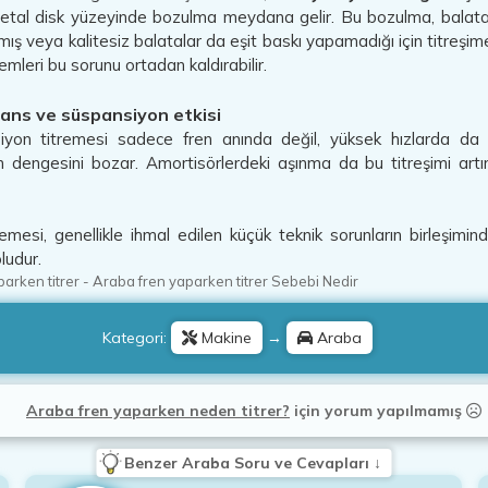
tal disk yüzeyinde bozulma meydana gelir. Bu bozulma, balatanı
nmış veya kalitesiz balatalar da eşit baskı yapamadığı için titreş
emleri bu sorunu ortadan kaldırabilir.
lans ve süspansiyon etkisi
siyon titremesi sadece fren anında değil, yüksek hızlarda da
 dengesini bozar. Amortisörlerdeki aşınma da bu titreşimi artırır
esi, genellikle ihmal edilen küçük teknik sorunların birleşimin
ludur.
parken titrer
-
Araba fren yaparken titrer Sebebi Nedir
Kategori:
Makine
→
Araba
Araba fren yaparken neden titrer?
için
yorum yapılmamış
Benzer Araba Soru ve Cevapları ↓