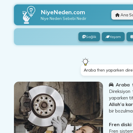
NiyeNeden.com
Ana S
Niye Neden
Sebebi Nedir
Sağlık
Yaşam
Araba fren yaparken direk
Araba 
Direksiyon 
yaparken ti
Allah’a ka
bir bozulma,
Fren diski
Fren sistem