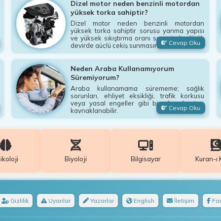
Dizel motor neden benzinli motordan
yüksek torka sahiptir?
Dizel motor neden benzinli motordan
yüksek torka sahiptir sorusu yanma yapısı
ve yüksek sıkıştırma oranı sayesinde düşük
Cevap Oku
devirde güçlü çekiş sunmasını açıklar.
Neden Araba Kullanamıyorum
Süremiyorum?
Araba kullanamama sürememe; sağlık
sorunları, ehliyet eksikliği, trafik korkusu
veya yasal engeller gibi birçok sebepten
Cevap Oku
kaynaklanabilir.
ikoloji
Biyoloji
Bilgisayar
Kuran-ı 
Gizlilik
Uyarılar
Yazarlar
English
İletişim
Fa