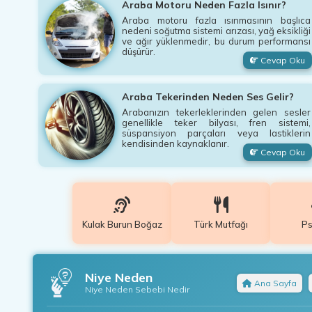
Araba Motoru Neden Fazla Isınır?
Araba motoru fazla ısınmasının başlıca
nedeni soğutma sistemi arızası, yağ eksikliği
ve ağır yüklenmedir, bu durum performansı
düşürür.
Cevap Oku
Araba Tekerinden Neden Ses Gelir?
Arabanızın tekerleklerinden gelen sesler
genellikle teker bilyası, fren sistemi,
süspansiyon parçaları veya lastiklerin
kendisinden kaynaklanır.
Cevap Oku
Kulak Burun Boğaz
Türk Mutfağı
Ps
Niye Neden
Ana Sayfa
Niye Neden Sebebi Nedir