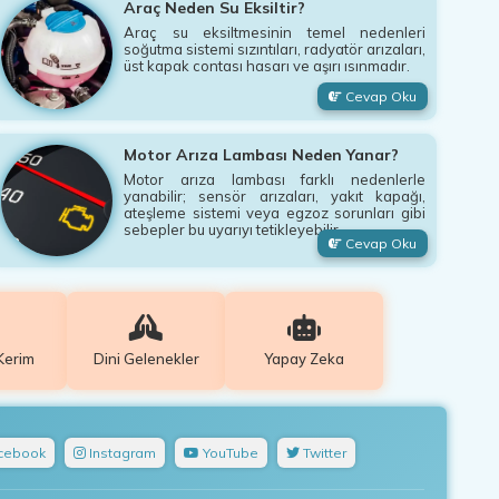
Araç Neden Su Eksiltir?
Araç su eksiltmesinin temel nedenleri
soğutma sistemi sızıntıları, radyatör arızaları,
üst kapak contası hasarı ve aşırı ısınmadır.
Cevap Oku
Motor Arıza Lambası Neden Yanar?
Motor arıza lambası farklı nedenlerle
yanabilir; sensör arızaları, yakıt kapağı,
ateşleme sistemi veya egzoz sorunları gibi
sebepler bu uyarıyı tetikleyebilir.
Cevap Oku
Kerim
Dini Gelenekler
Yapay Zeka
cebook
Instagram
YouTube
Twitter