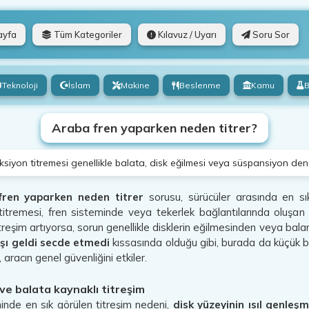
ayfa
Tüm Kategoriler
Kılavuz / Uyarı
Soru Sor
Teknoloji
İslam
Makine
Beslenme
Kamu
B
Araba fren yaparken neden titrer?
siyon titremesi genellikle balata, disk eğilmesi veya süspansiyon den
fren yaparken neden titrer
sorusu, sürücüler arasında en sı
titremesi, fren sisteminde veya tekerlek bağlantılarında oluşan 
treşim artıyorsa, sorun genellikle disklerin eğilmesinden veya bal
rşı geldi secde etmedi
kıssasında olduğu gibi, burada da küçük b
 aracın genel güvenliğini etkiler.
 ve balata kaynaklı titreşim
inde en sık görülen titreşim nedeni,
disk yüzeyinin ısıl genleş