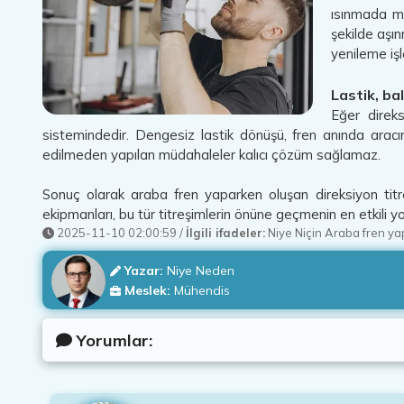
ısınmada me
şekilde aşı
yenileme işl
Lastik, ba
Eğer direk
sistemindedir. Dengesiz lastik dönüşü, fren anında aracın
edilmeden yapılan müdahaleler kalıcı çözüm sağlamaz.
Sonuç olarak araba fren yaparken oluşan direksiyon titrem
ekipmanları, bu tür titreşimlerin önüne geçmenin en etkili yo
2025-11-10 02:00:59
/
İlgili ifadeler:
Niye Niçin Araba fren ya
Yazar:
Niye Neden
Meslek:
Mühendis
Yorumlar: