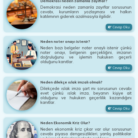
Demokrasi neden zamanla zayıflar?
Demokrasi neden zamanla zayıflar sorusunun
cevabı, kurumların yozlaşması ve halkın
katılımının giderek azalmasıyla ilgilidir.
Cevap Oku
Neden noter onayı istenir?
Neden bazı belgeler noter onaylı istenir çünkü
noter onayı, belgenin gerçekliğini, imzanın
doğruluğunu ve işlemin hukuken geçerli
olduğunu kanıtlar.
Cevap Oku
Neden dilekçe ıslak imzalı olmalı?
Dilekçede ıslak imza şart mı sorusunun cevabı
evet çünkü ıslak imza, beyanın kişiye ait
olduğunu ve hukuken geçerlilik kazandığını
kanıtlar.
Cevap Oku
Neden Ekonomik Kriz Olur?
Neden ekonomik kriz çıkar var olur sorusunun
cevabı piyasa dengesizlikleri, yanlış politikalar