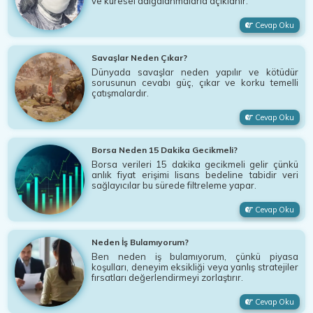
ve küresel dalgalanmalarla açıklanır.
Cevap Oku
Savaşlar Neden Çıkar?
Dünyada savaşlar neden yapılır ve kötüdür
sorusunun cevabı güç, çıkar ve korku temelli
çatışmalardır.
Cevap Oku
Borsa Neden 15 Dakika Gecikmeli?
Borsa verileri 15 dakika gecikmeli gelir çünkü
anlık fiyat erişimi lisans bedeline tabidir veri
sağlayıcılar bu sürede filtreleme yapar.
Cevap Oku
Neden İş Bulamıyorum?
Ben neden iş bulamıyorum, çünkü piyasa
koşulları, deneyim eksikliği veya yanlış stratejiler
fırsatları değerlendirmeyi zorlaştırır.
Cevap Oku