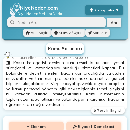
NiyeNeden.com
Niye Neden
Sebebi Nedir
Ara
Ana Sayfa
Kılavuz / Uyarı
Soru Sor
Kamu Sorunları
Son Güncelleme:
2025-12-26T09:14:26+00:00
Kamu kategorisi devletin tüm resmi kurumlarını yasal
süreçlerini ve vatandaşlara sunduğu hizmetleri kapsar. Bu
bölümde e devlet işlemleri bakanlıklar aracılığıyla yürütülen
mevzuatlar ve tüm resmi prosedürler hakkında net ve güncel
bilgilere ulaşabilirsiniz. Vergi sosyal güvenlik altyapı projeleri
ve kamu personel yönetimi gibi devlet işlerinin temel işleyişini
bu kategori altında inceleyebilirsiniz. Kamu hizmetlerinin
toplum üzerindeki etkisini ve vatandaşların kurumsal haklarını
öğrenmek için doğru yerdesiniz.
Read in English
Ekonomi
Siyaset Demokrasi