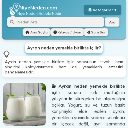
NiyeNeden.com
Niye Neden
Sebebi Nedir
Ara
Ana Sayfa
Kılavuz / Uyarı
Soru Sor
Ayran neden yemekle birlikte içilir?
Ayran neden yemekle birlikte içilir sorusunun cevabı, hem
sindirimi kolaylaştırması hem de yemeklerin lezzetini
dengelemesidir.
Ayran neden yemekle birlikte
içilir
sorusu, Türk mutfağının
yüzyıllardır süregelen bir alışkanlığını
açıklar. Yoğurt, su ve tuzun basit
karışımıyla elde edilen ayran,
yemeklerin yanında sadece serinletici
bir içecek değil, aynı zamanda