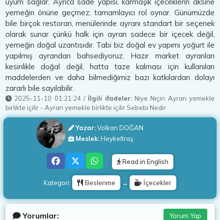
uyum sağlar. Ayrıca sade yapısı, karmaşık içeceklerin aksine
yemeğin önüne geçmez; tamamlayıcı rol oynar. Günümüzde
bile birçok restoran, menülerinde ayranı standart bir seçenek
olarak sunar çünkü halk için ayran sadece bir içecek değil,
yemeğin doğal uzantısıdır. Tabi biz doğal ev yapımı yoğurt ile
yapılmış ayrandan bahsediyoruz. Hazır market ayranları
kesinlikle doğal değil, hatta taze kalması için kullanılan
maddelerden ve daha bilmediğimiz bazı katkılardan dolayı
zararlı bile sayılabilir.
2025-11-10 01:21:24
/
İlgili ifadeler:
Niye Niçin Ayran yemekle
birlikte içilir
-
Ayran yemekle birlikte içilir Sebebi Nedir
Yazar:
Volkan DOĞAN
Meslek:
Heykeltraş
Read in English
Beslenme
İçecekler
Kategori:
→
Yorumlar:
Yorum Yap