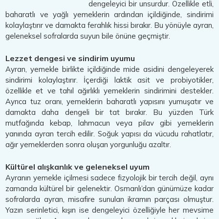
dengeleyici bir unsurdur. Özellikle etli,
baharatlı ve yağlı yemeklerin ardından içildiğinde, sindirimi
kolaylaştırır ve damakta ferahlık hissi bırakır. Bu yönüyle ayran,
geleneksel sofralarda suyun bile önüne geçmiştir.
Lezzet dengesi ve sindirim uyumu
Ayran, yemekle birlikte içildiğinde mide asidini dengeleyerek
sindirimi kolaylaştırır. İçerdiği laktik asit ve probiyotikler,
özellikle et ve tahıl ağırlıklı yemeklerin sindirimini destekler.
Ayrıca tuz oranı, yemeklerin baharatlı yapısını yumuşatır ve
damakta daha dengeli bir tat bırakır. Bu yüzden Türk
mutfağında kebap, lahmacun veya pilav gibi yemeklerin
yanında ayran tercih edilir. Soğuk yapısı da vücudu rahatlatır,
ağır yemeklerden sonra oluşan yorgunluğu azaltır.
Kültürel alışkanlık ve geleneksel uyum
Ayranın yemekle içilmesi sadece fizyolojik bir tercih değil, aynı
zamanda kültürel bir gelenektir. Osmanlı’dan günümüze kadar
sofralarda ayran, misafire sunulan ikramın parçası olmuştur.
Yazın serinletici, kışın ise dengeleyici özelliğiyle her mevsime