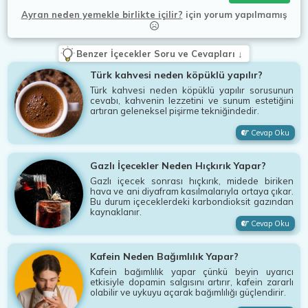
Ayran neden yemekle birlikte içilir?
için
yorum yapılmamış
Benzer İçecekler Soru ve Cevapları ↓
Türk kahvesi neden köpüklü yapılır?
Türk kahvesi neden köpüklü yapılır sorusunun
cevabı, kahvenin lezzetini ve sunum estetiğini
artıran geleneksel pişirme tekniğindedir.
Cevap Oku
Gazlı İçecekler Neden Hıçkırık Yapar?
Gazlı içecek sonrası hıçkırık, midede biriken
hava ve ani diyafram kasılmalarıyla ortaya çıkar.
Bu durum içeceklerdeki karbondioksit gazından
kaynaklanır.
Cevap Oku
Kafein Neden Bağımlılık Yapar?
Kafein bağımlılık yapar çünkü beyin uyarıcı
etkisiyle dopamin salgısını artırır, kafein zararlı
olabilir ve uykuyu açarak bağımlılığı güçlendirir.