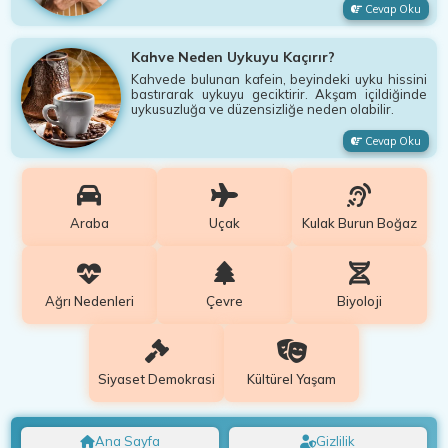
Cevap Oku
Kahve Neden Uykuyu Kaçırır?
Kahvede bulunan kafein, beyindeki uyku hissini
bastırarak uykuyu geciktirir. Akşam içildiğinde
uykusuzluğa ve düzensizliğe neden olabilir.
Cevap Oku
Araba
Uçak
Kulak Burun Boğaz
Ağrı Nedenleri
Çevre
Biyoloji
Siyaset Demokrasi
Kültürel Yaşam
Ana Sayfa
Gizlilik