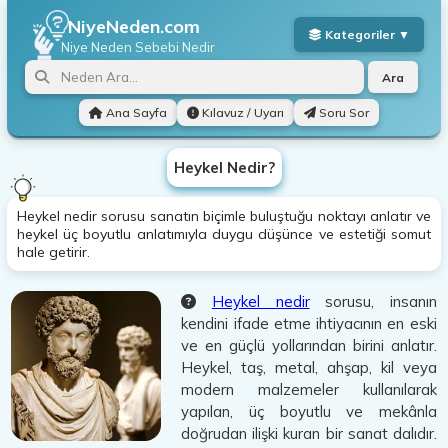
NiyeNeden.com
Niye Neden
Sebebi Nedir
Ara
Ana Sayfa
Kılavuz / Uyarı
Soru Sor
Heykel Nedir?
Heykel nedir sorusu sanatın biçimle buluştuğu noktayı anlatır ve
heykel üç boyutlu anlatımıyla duygu düşünce ve estetiği somut
hale getirir.
Heykel nedir
sorusu, insanın
kendini ifade etme ihtiyacının en eski
ve en güçlü yollarından birini anlatır.
Heykel, taş, metal, ahşap, kil veya
modern malzemeler kullanılarak
yapılan, üç boyutlu ve mekânla
doğrudan ilişki kuran bir sanat dalıdır.