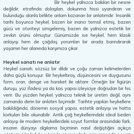
Bir heykel yalnızca bakılan bir nesne
değildir; etrafında dolaşılan, dokunma hissi uyandıran ve
bulunduğu alanla birlikte anlam kazanan bir anlatımdır. İnsanlık
tarihi boyunca heykel, bazen bir inancı temsil etmiş, bazen
gücü ve otoriteyi simgelemiş, bazen de yalnızca estetik bir
zevkin ürünü olmuştur. Günümüzde ise heykel, hem klasik
anlayışı hem de çağdaş yorumları bir arada barındırarak
yaşamın her alanında karşımıza çıkar.
Heykel sanatı ne anlatır
Heykel sanatı, sözsüz bir dildir ve çoğu zaman kelimelerden
daha güçlü konuşur. Bir heykeltıraş, düşüncesini ve duygusunu
form, oran, denge ve hareket ile aktarır. Örneğin bir figürün
duruşu, yüz ifadesi ya da kas yapısı izleyiciye doğrudan bir his
verir. Bu yüzden heykel, yalnızca teknik bir üretim değil, aynı
zamanda derin bir anlatım biçimidir. Tarihte yapılan heykellere
bakıldığında, dönemin sosyal yapısı, estetik anlayışı ve hatta
korkuları bile okunabilir. Antik çağ heykellerindeki ideal beden
anlayışı ile modern heykellerdeki soyut formlar arasındaki fark,
insanın dünyayı algılama biçiminin nasıl değiştiğini açıkça