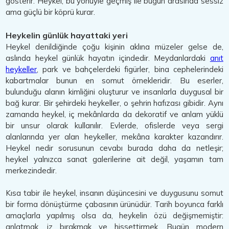
gösterir. Heykel, bu yönüyle geçmiş ile bugün arasında sessiz
ama güçlü bir köprü kurar.
Heykelin günlük hayattaki yeri
Heykel denildiğinde çoğu kişinin aklına müzeler gelse de,
aslında heykel günlük hayatın içindedir. Meydanlardaki
anıt
heykeller
, park ve bahçelerdeki figürler, bina cephelerindeki
kabartmalar bunun en somut örnekleridir. Bu eserler,
bulunduğu alanın kimliğini oluşturur ve insanlarla duygusal bir
bağ kurar. Bir şehirdeki heykeller, o şehrin hafızası gibidir. Aynı
zamanda heykel, iç mekânlarda da dekoratif ve anlam yüklü
bir unsur olarak kullanılır. Evlerde, ofislerde veya sergi
alanlarında yer alan heykeller, mekâna karakter kazandırır.
Heykel nedir sorusunun cevabı burada daha da netleşir;
heykel yalnızca sanat galerilerine ait değil, yaşamın tam
merkezindedir.
Kısa tabir ile heykel, insanın düşüncesini ve duygusunu somut
bir forma dönüştürme çabasının ürünüdür. Tarih boyunca farklı
amaçlarla yapılmış olsa da, heykelin özü değişmemiştir:
anlatmak, iz bırakmak ve hissettirmek. Bugün modern