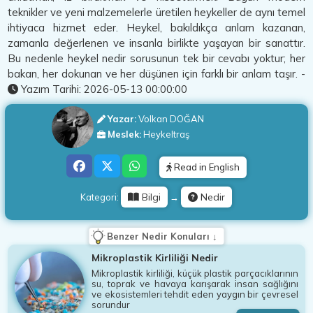
teknikler ve yeni malzemelerle üretilen heykeller de aynı temel
ihtiyaca hizmet eder. Heykel, bakıldıkça anlam kazanan,
zamanla değerlenen ve insanla birlikte yaşayan bir sanattır.
Bu nedenle heykel nedir sorusunun tek bir cevabı yoktur; her
bakan, her dokunan ve her düşünen için farklı bir anlam taşır. -
Yazım Tarihi:
2026-05-13 00:00:00
Yazar:
Volkan DOĞAN
Meslek:
Heykeltraş
Read in English
Bilgi
Nedir
Kategori:
→
Benzer Nedir Konuları ↓
Mikroplastik Kirliliği Nedir
Mikroplastik kirliliği, küçük plastik parçacıklarının
su, toprak ve havaya karışarak insan sağlığını
ve ekosistemleri tehdit eden yaygın bir çevresel
sorundur