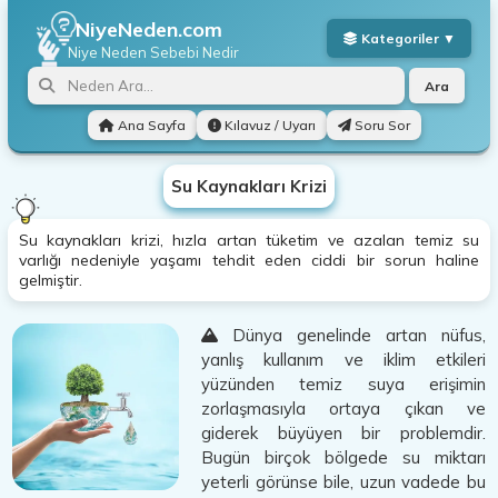
NiyeNeden.com
Niye Neden
Sebebi Nedir
Ara
Ana Sayfa
Kılavuz / Uyarı
Soru Sor
Su Kaynakları Krizi
Su kaynakları krizi, hızla artan tüketim ve azalan temiz su
varlığı nedeniyle yaşamı tehdit eden ciddi bir sorun haline
gelmiştir.
Dünya genelinde artan nüfus,
yanlış kullanım ve iklim etkileri
yüzünden temiz suya erişimin
zorlaşmasıyla ortaya çıkan ve
giderek büyüyen bir problemdir.
Bugün birçok bölgede su miktarı
yeterli görünse bile, uzun vadede bu