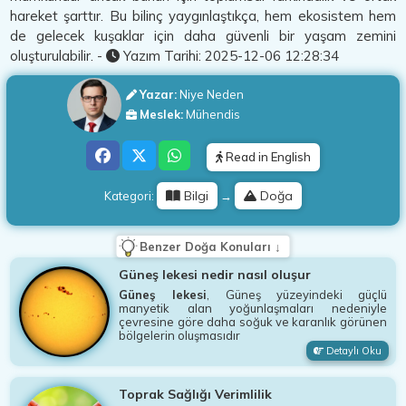
hareket şarttır. Bu bilinç yaygınlaştıkça, hem ekosistem hem
de gelecek kuşaklar için daha güvenli bir yaşam zemini
oluşturulabilir. -
Yazım Tarihi:
2025-12-06 12:28:34
Yazar:
Niye Neden
Meslek:
Mühendis
Read in English
Bilgi
Doğa
Kategori:
→
Benzer Doğa Konuları ↓
Güneş lekesi nedir nasıl oluşur
Güneş lekesi
, Güneş yüzeyindeki güçlü
manyetik alan yoğunlaşmaları nedeniyle
çevresine göre daha soğuk ve karanlık görünen
bölgelerin oluşmasıdır
Detaylı Oku
Toprak Sağlığı Verimlilik