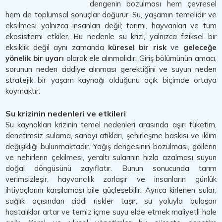
dengenin bozulması hem çevresel
hem de toplumsal sonuçlar doğurur. Su, yaşamın temelidir ve
eksilmesi yalnızca insanları değil; tarımı, hayvanları ve tüm
ekosistemi etkiler. Bu nedenle su krizi, yalnızca fiziksel bir
eksiklik değil aynı zamanda
küresel bir risk
ve
geleceğe
yönelik bir uyarı
olarak ele alınmalıdır. Giriş bölümünün amacı,
sorunun neden ciddiye alınması gerektiğini ve suyun neden
stratejik bir yaşam kaynağı olduğunu açık biçimde ortaya
koymaktır.
Su krizinin nedenleri ve etkileri
Su kaynakları krizinin temel nedenleri arasında aşırı tüketim,
denetimsiz sulama, sanayi atıkları, şehirleşme baskısı ve iklim
değişikliği bulunmaktadır. Yağış dengesinin bozulması, göllerin
ve nehirlerin çekilmesi, yeraltı sularının hızla azalması suyun
doğal döngüsünü zayıflatır. Bunun sonucunda tarım
verimsizleşir, hayvancılık zorlaşır ve insanların günlük
ihtiyaçlarını karşılaması bile güçleşebilir. Ayrıca kirlenen sular,
sağlık açısından ciddi riskler taşır; su yoluyla bulaşan
hastalıklar artar ve temiz içme suyu elde etmek maliyetli hale