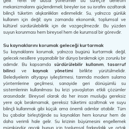
gelir. Yerel ve ulusal yönetimler bu süreçte denetim
mekanizmalarını güçlendirmeli; bireyler ise su israfını azaltarak
bilinçli tüketim alışkanlıkları edinmelidir. Su, yalnızca günlük
kullanım için değil; aynı zamanda ekonomik, toplumsal ve
kültürel sürdürülebilirlik için de vazgeçilmezdir. Bu yüzden
suyun korunması hem bireysel hem de kurumsal bir görevdir.
Su kaynaklarını korumak geleceği kurtarmak
Su kaynaklarını korumak, yalnızca bugünü kurtarmak değil,
gelecek nesillere yaşanabilir bir dünya bırakmak için zorunlu bir
adımdır. Bu kapsamda
sürdürülebilir kullanım
,
tasarruf
bilinci
ve
kaynak yönetimi
birlikte yürütülmelidir.
Belediyelerin altyapıyı iyileştirmesi, tarımda modern sulama
yöntemlerine geçilmesi, sanayide geri dönüşümlü su
sistemlerinin kullanılması bu krizi yavaşlatan etkili çözümler
arasındadır. Bireysel olarak da her insan musluğu gereksiz
yere açık bırakmamak, gereksiz tüketimi azaltmak ve suyu
bilinçli kullanmak gibi küçük ama önemli adımlar atabilir. Tüm
bu çabalar birleştiğinde su kaynakları hem korunur hem de
daha verimli hale gelir. Su krizinin büyümesini engellemek
mümkündür ancak bunun için toplumsal farkındalık ve ortak