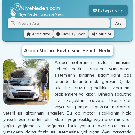
NiyeNeden.com
Niye Neden
Sebebi Nedir
Ara
Ana Sayfa
Kılavuz / Uyarı
Soru Sor
Araba Motoru Fazla Isınır Sebebi Nedir
Araba motorunun fazla ısınmasının
sebebi nedir sorusunu yanıtlarken,
sistemlerin birbirine bağımlılığını göz
önünde bulundurmak gerekir. Çünkü
tek bir arıza genellikle zincirleme
problemlere yol açar. Örneğin soğutma
sıvısı kaçakları, radyatör tıkanıklıkları
veya su pompası arızası, motordan
yeterli ısı aktarımını engeller. Bu da motor sıcaklığının hızla
yükselmesine neden olur. Motor yağı eksikliği veya bozulması ise
yağın yağlama ve soğutma fonksiyonunu azaltarak metal
yüzeylerin daha fazla ısı üretmesine yol açar. Aynı zamanda