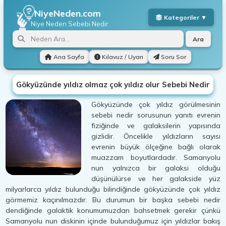
NiyeNeden.com
Niye Neden
Sebebi Nedir
Ara
Ana Sayfa
Kılavuz / Uyarı
Soru Sor
Gökyüzünde yıldız olmaz çok yıldız olur Sebebi Nedir
Gökyüzünde çok yıldız görülmesinin
sebebi nedir sorusunun yanıtı evrenin
fiziğinde ve galaksilerin yapısında
gizlidir. Öncelikle yıldızların sayısı
evrenin büyük ölçeğine bağlı olarak
muazzam boyutlardadır. Samanyolu
nun yalnızca bir galaksi olduğu
düşünülürse ve her galakside yüz
milyarlarca yıldız bulunduğu bilindiğinde gökyüzünde çok yıldız
görmemiz kaçınılmazdır. Bu durumun bir başka sebebi nedir
dendiğinde galaktik konumumuzdan bahsetmek gerekir çünkü
Samanyolu nun diskinin içinde bulunduğumuz için yıldızlar bakış