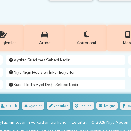
 İşlemler
Araba
Astronomi
Mobi
Ayakta Su İçilmez Sebebi Nedir
Niye Niçin Hadisleri İnkar Ediyorlar
Kudsi Hadis Ayet Değil Sebebi Nedir
Gizlilik
Uyarılar
Yazarlar
English
İletişim
Fa
sının tasarım ve kodlaması kendimize aittir. - © 2025 Niye Neden - 