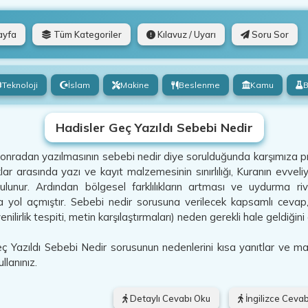
ayfa
Tüm Kategoriler
Kılavuz / Uyarı
Soru Sor
Teknoloji
İslam
Makine
Beslenme
Kamu
B
Hadisler Geç Yazıldı Sebebi Nedir
sonradan yazılmasının sebebi nedir diye sorulduğunda karşımıza pr
klar arasında yazı ve kayıt malzemesinin sınırlılığı, Kuranın evvel
ulunur. Ardından bölgesel farklılıkların artması ve uydurma r
 yol açmıştır. Sebebi nedir sorusuna verilecek kapsamlı cevap, h
enilirlik tespiti, metin karşılaştırmaları) neden gerekli hale geldiğini
 Yazıldı Sebebi Nedir sorusunun nedenlerini kısa yanıtlar ve mantık
llanınız.
Detaylı Cevabı Oku
İngilizce Cevab