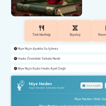
Türk Mutfağı
Biyoloji
Resmi
Niye Niçin Ayakta Su İçilmez
Hadis Önemlidir Sebebi Nedir
Niye Niçin Kudsi Hadis Ayet Değil
Niye Neden
Ana Sayfa
Niye Neden Sebebi Nedir
Niye Neden Web Sayfa