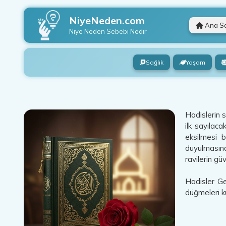
NiyeNeden.com
Ana S
Niye Neden
Sebebi Nedir
Sağlık
Yaşam
Hadislerin 
ilk sayılaca
eksilmesi b
duyulmasına
ravilerin güv
Hadisler Geç
düğmeleri ku