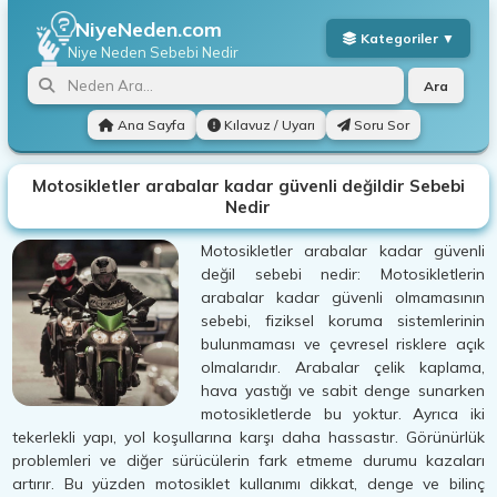
NiyeNeden.com
Niye Neden
Sebebi Nedir
Ara
Ana Sayfa
Kılavuz / Uyarı
Soru Sor
Motosikletler arabalar kadar güvenli değildir Sebebi
Nedir
Motosikletler arabalar kadar güvenli
değil sebebi nedir: Motosikletlerin
arabalar kadar güvenli olmamasının
sebebi, fiziksel koruma sistemlerinin
bulunmaması ve çevresel risklere açık
olmalarıdır. Arabalar çelik kaplama,
hava yastığı ve sabit denge sunarken
motosikletlerde bu yoktur. Ayrıca iki
tekerlekli yapı, yol koşullarına karşı daha hassastır. Görünürlük
problemleri ve diğer sürücülerin fark etmeme durumu kazaları
artırır. Bu yüzden motosiklet kullanımı dikkat, denge ve bilinç