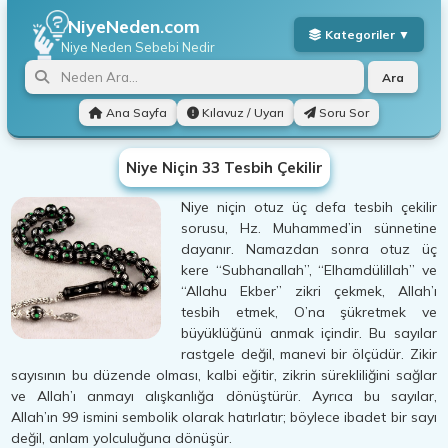
NiyeNeden.com
Niye Neden
Sebebi Nedir
Ara
Ana Sayfa
Kılavuz / Uyarı
Soru Sor
Niye Niçin 33 Tesbih Çekilir
Niye niçin otuz üç defa tesbih çekilir
sorusu, Hz. Muhammed’in sünnetine
dayanır. Namazdan sonra otuz üç
kere “Subhanallah”, “Elhamdülillah” ve
“Allahu Ekber” zikri çekmek, Allah’ı
tesbih etmek, O’na şükretmek ve
büyüklüğünü anmak içindir. Bu sayılar
rastgele değil, manevi bir ölçüdür. Zikir
sayısının bu düzende olması, kalbi eğitir, zikrin sürekliliğini sağlar
ve Allah’ı anmayı alışkanlığa dönüştürür. Ayrıca bu sayılar,
Allah’ın 99 ismini sembolik olarak hatırlatır; böylece ibadet bir sayı
değil, anlam yolculuğuna dönüşür.