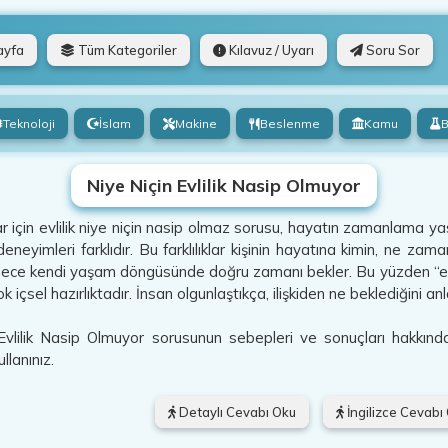
ayfa
Tüm Kategoriler
Kılavuz / Uyarı
Soru Sor
Teknoloji
İslam
Makine
Beslenme
Kamu
B
Niye Niçin Evlilik Nasip Olmuyor
r için evlilik niye niçin nasip olmaz sorusu, hayatın zamanlama yasas
neyimleri farklıdır. Bu farklılıklar kişinin hayatına kimin, ne zaman
dece kendi yaşam döngüsünde doğru zamanı bekler. Bu yüzden “e
 içsel hazırlıktadır. İnsan olgunlaştıkça, ilişkiden ne beklediğini a
Evlilik Nasip Olmuyor sorusunun sebepleri ve sonuçları hakkında
llanınız.
Detaylı Cevabı Oku
İngilizce Cevabı