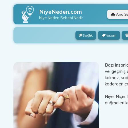
NiyeNeden.com
Ana S
Niye Neden
Sebebi Nedir
Sağlık
Yaşam
Bazı insanla
ve geçmiş de
kalmaz, sa
kaderden çok
Niye Niçin 
düğmeleri ku