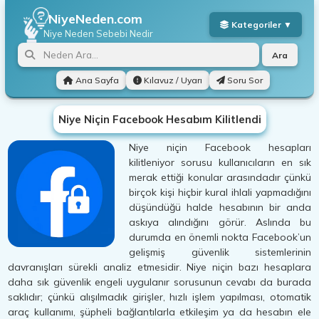
NiyeNeden.com
Niye Neden
Sebebi Nedir
Ara
Ana Sayfa
Kılavuz / Uyarı
Soru Sor
Niye Niçin Facebook Hesabım Kilitlendi
Niye niçin Facebook hesapları
kilitleniyor sorusu kullanıcıların en sık
merak ettiği konular arasındadır çünkü
birçok kişi hiçbir kural ihlali yapmadığını
düşündüğü halde hesabının bir anda
askıya alındığını görür. Aslında bu
durumda en önemli nokta Facebook’un
gelişmiş güvenlik sistemlerinin
davranışları sürekli analiz etmesidir. Niye niçin bazı hesaplara
daha sık güvenlik engeli uygulanır sorusunun cevabı da burada
saklıdır; çünkü alışılmadık girişler, hızlı işlem yapılması, otomatik
araç kullanımı, şüpheli bağlantılarla etkileşim ya da hesabın ele