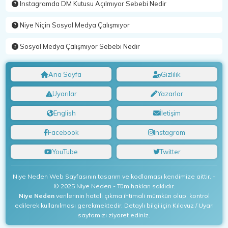
Instagramda DM Kutusu Açılmıyor Sebebi Nedir
Niye Niçin Sosyal Medya Çalışmıyor
Sosyal Medya Çalışmıyor Sebebi Nedir
Ana Sayfa
Gizlilik
Uyarılar
Yazarlar
English
İletişim
Facebook
Instagram
YouTube
Twitter
Niye Neden Web Sayfasının tasarım ve kodlaması kendimize aittir. -
© 2025 Niye Neden - Tüm hakları saklıdır.
Niye Neden
verilerinin hatalı çıkma ihtimali mümkün olup, kontrol
edilerek kullanılması gerekmektedir. Detaylı bilgi için Kılavuz / Uyarı
sayfamızı ziyaret ediniz.