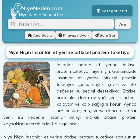
NiyeNeden.com
Niye Neden
Sebebi Nedir
Ara
Ana Sayfa
Kılavuz / Uyarı
Soru Sor
Niye Niçin İnsanlar et yerine bitkisel protein tüketiyor
İnsanlar neden et yerine bitkisel
protein tüketiyor niye niçin: Günümüzde
insanlar et yerine bitkisel protein
tüketiyor çünkü sağlık, çevre ve etik
değerler bu seçimi destekliyor. Bitkisel
proteinler daha az yağ içerir, sindirimi
kolaydır ve kalp sağlığını korur. Ayrıca
üretim süreçleri çevreye daha az zarar
verir. Bu nedenle insanlar bilinçli olarak bitkisel protein
kaynaklarını tercih eder hale gelmiştir.
Niye Niçin İnsanlar et yerine bitkisel protein tüketiyor sorusunun