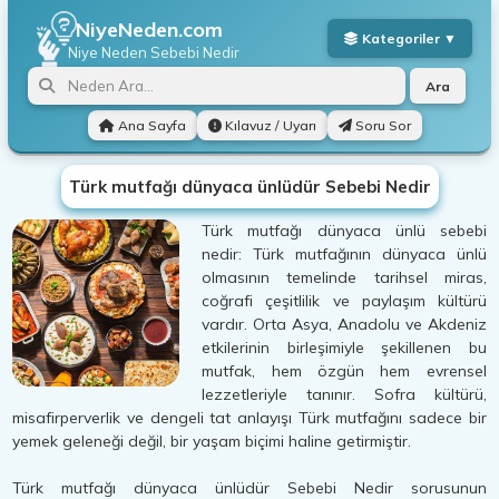
NiyeNeden.com
Niye Neden
Sebebi Nedir
Ara
Ana Sayfa
Kılavuz / Uyarı
Soru Sor
Türk mutfağı dünyaca ünlüdür Sebebi Nedir
Türk mutfağı dünyaca ünlü sebebi
nedir: Türk mutfağının dünyaca ünlü
olmasının temelinde tarihsel miras,
coğrafi çeşitlilik ve paylaşım kültürü
vardır. Orta Asya, Anadolu ve Akdeniz
etkilerinin birleşimiyle şekillenen bu
mutfak, hem özgün hem evrensel
lezzetleriyle tanınır. Sofra kültürü,
misafirperverlik ve dengeli tat anlayışı Türk mutfağını sadece bir
yemek geleneği değil, bir yaşam biçimi haline getirmiştir.
Türk mutfağı dünyaca ünlüdür Sebebi Nedir sorusunun