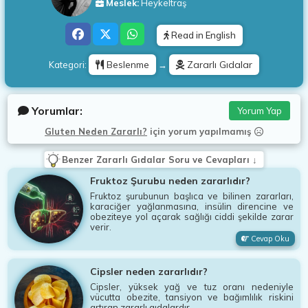
Meslek:
Heykeltraş
Read in English
Beslenme
Zararlı Gıdalar
Kategori:
→
Yorumlar:
Yorum Yap
Gluten Neden Zararlı?
için
yorum yapılmamış
Benzer Zararlı Gıdalar Soru ve Cevapları ↓
Fruktoz Şurubu neden zararlıdır?
Fruktoz şurubunun başlıca ve bilinen zararları,
karaciğer yağlanmasına, insülin direncine ve
obeziteye yol açarak sağlığı ciddi şekilde zarar
verir.
Cevap Oku
Cipsler neden zararlıdır?
Cipsler, yüksek yağ ve tuz oranı nedeniyle
vücutta obezite, tansiyon ve bağımlılık riskini
artıran zararlı gıdalardır.