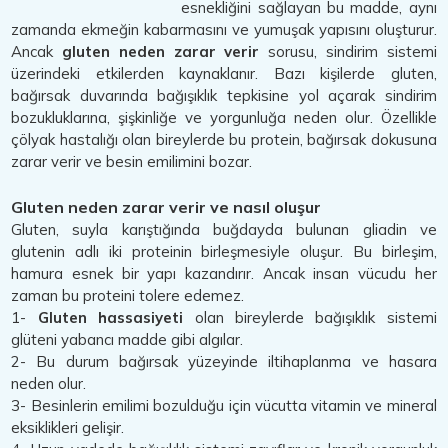
esnekliğini sağlayan bu madde, aynı
zamanda ekmeğin kabarmasını ve yumuşak yapısını oluşturur.
Ancak
gluten neden zarar verir
sorusu, sindirim sistemi
üzerindeki etkilerden kaynaklanır. Bazı kişilerde gluten,
bağırsak duvarında bağışıklık tepkisine yol açarak sindirim
bozukluklarına, şişkinliğe ve yorgunluğa neden olur. Özellikle
çölyak hastalığı olan bireylerde bu protein, bağırsak dokusuna
zarar verir ve besin emilimini bozar.
Gluten neden zarar verir ve nasıl oluşur
Gluten, suyla karıştığında buğdayda bulunan gliadin ve
glutenin adlı iki proteinin birleşmesiyle oluşur. Bu birleşim,
hamura esnek bir yapı kazandırır. Ancak insan vücudu her
zaman bu proteini tolere edemez.
1-
Gluten hassasiyeti
olan bireylerde bağışıklık sistemi
glüteni yabancı madde gibi algılar.
2- Bu durum bağırsak yüzeyinde iltihaplanma ve hasara
neden olur.
3- Besinlerin emilimi bozulduğu için vücutta vitamin ve mineral
eksiklikleri gelişir.