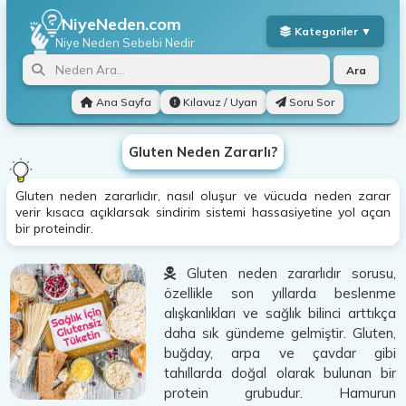
NiyeNeden.com
Niye Neden
Sebebi Nedir
Ara
Ana Sayfa
Kılavuz / Uyarı
Soru Sor
Gluten Neden Zararlı?
Gluten neden zararlıdır, nasıl oluşur ve vücuda neden zarar
verir kısaca açıklarsak sindirim sistemi hassasiyetine yol açan
bir proteindir.
Gluten neden zararlıdır sorusu,
özellikle son yıllarda beslenme
alışkanlıkları ve sağlık bilinci arttıkça
daha sık gündeme gelmiştir. Gluten,
buğday, arpa ve çavdar gibi
tahıllarda doğal olarak bulunan bir
protein grubudur. Hamurun