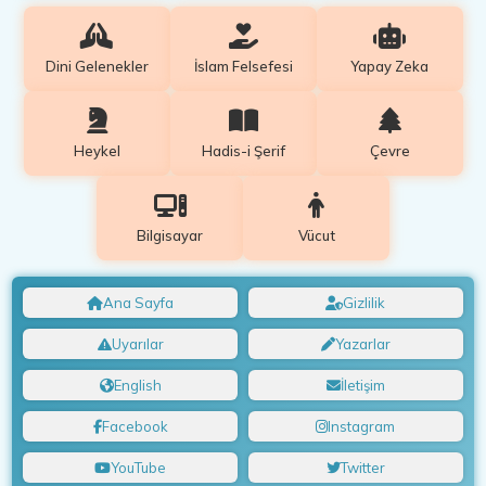
Dini Gelenekler
İslam Felsefesi
Yapay Zeka
Heykel
Hadis-i Şerif
Çevre
Bilgisayar
Vücut
Ana Sayfa
Gizlilik
Uyarılar
Yazarlar
English
İletişim
Facebook
Instagram
YouTube
Twitter