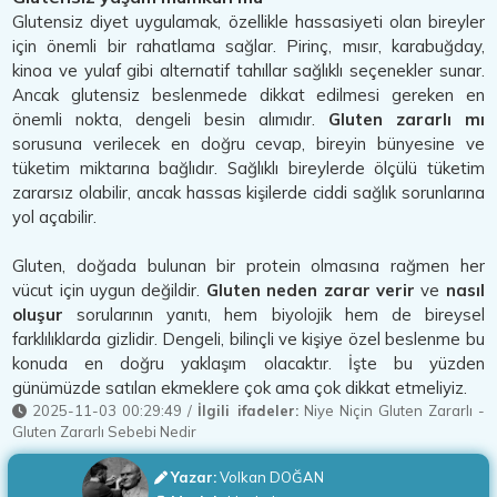
Glutensiz diyet uygulamak, özellikle hassasiyeti olan bireyler
için önemli bir rahatlama sağlar. Pirinç, mısır, karabuğday,
kinoa ve yulaf gibi alternatif tahıllar sağlıklı seçenekler sunar.
Ancak glutensiz beslenmede dikkat edilmesi gereken en
önemli nokta, dengeli besin alımıdır.
Gluten zararlı mı
sorusuna verilecek en doğru cevap, bireyin bünyesine ve
tüketim miktarına bağlıdır. Sağlıklı bireylerde ölçülü tüketim
zararsız olabilir, ancak hassas kişilerde ciddi sağlık sorunlarına
yol açabilir.
Gluten, doğada bulunan bir protein olmasına rağmen her
vücut için uygun değildir.
Gluten neden zarar verir
ve
nasıl
oluşur
sorularının yanıtı, hem biyolojik hem de bireysel
farklılıklarda gizlidir. Dengeli, bilinçli ve kişiye özel beslenme bu
konuda en doğru yaklaşım olacaktır. İşte bu yüzden
günümüzde satılan ekmeklere çok ama çok dikkat etmeliyiz.
2025-11-03 00:29:49
/
İlgili ifadeler:
Niye Niçin Gluten Zararlı
-
Gluten Zararlı Sebebi Nedir
Yazar:
Volkan DOĞAN