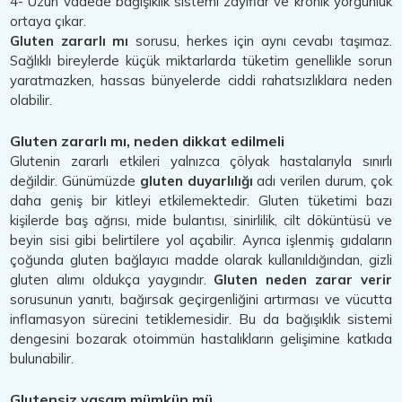
4- Uzun vadede bağışıklık sistemi zayıflar ve kronik yorgunluk
ortaya çıkar.
Gluten zararlı mı
sorusu, herkes için aynı cevabı taşımaz.
Sağlıklı bireylerde küçük miktarlarda tüketim genellikle sorun
yaratmazken, hassas bünyelerde ciddi rahatsızlıklara neden
olabilir.
Gluten zararlı mı, neden dikkat edilmeli
Glutenin zararlı etkileri yalnızca çölyak hastalarıyla sınırlı
değildir. Günümüzde
gluten duyarlılığı
adı verilen durum, çok
daha geniş bir kitleyi etkilemektedir. Gluten tüketimi bazı
kişilerde baş ağrısı, mide bulantısı, sinirlilik, cilt döküntüsü ve
beyin sisi gibi belirtilere yol açabilir. Ayrıca işlenmiş gıdaların
çoğunda gluten bağlayıcı madde olarak kullanıldığından, gizli
gluten alımı oldukça yaygındır.
Gluten neden zarar verir
sorusunun yanıtı, bağırsak geçirgenliğini artırması ve vücutta
inflamasyon sürecini tetiklemesidir. Bu da bağışıklık sistemi
dengesini bozarak otoimmün hastalıkların gelişimine katkıda
bulunabilir.
Glutensiz yaşam mümkün mü