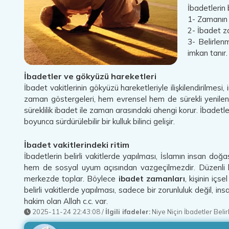
İbadetlerin 
1- Zamanın r
2- İbadet z
3- Belirlen
imkan tanır.
İbadetler ve gökyüzü hareketleri
İbadet vakitlerinin gökyüzü hareketleriyle ilişkilendirilmesi
zaman göstergeleri, hem evrensel hem de sürekli yenilene
süreklilik ibadet ile zaman arasındaki ahengi korur. İbadetler
boyunca sürdürülebilir bir kulluk bilinci gelişir.
İbadet vakitlerindeki ritim
İbadetlerin belirli vakitlerde yapılması, İslamın insan doğ
hem de sosyal uyum açısından vazgeçilmezdir. Düzenli biç
merkezde toplar. Böylece
ibadet zamanları
, kişinin içs
belirli vakitlerde yapılması, sadece bir zorunluluk değil, i
hakim olan Allah c.c. var.
2025-11-24 22:43:08
/
İlgili ifadeler:
Niye Niçin İbadetler Belirl