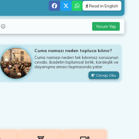
Read in English
ş
Yorum Yap
Cuma namazı neden topluca kılınır?
Cuma namazı neden tek kılınmaz sorusunun
cevabı, ibadetin toplumsal birlik, kardeşlik ve
dayanışma amacı taşımasında yatar.
Cevap Oku