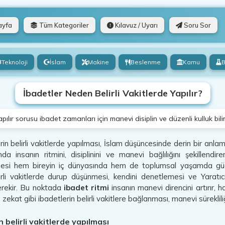
ayfa
Tüm Kategoriler
Kılavuz / Uyarı
Soru Sor
Teknoloji
İslam
Makine
Beslenme
Kamu
B
İbadetler Neden Belirli Vakitlerde Yapılır?
apılır sorusu ibadet zamanları için manevi disiplin ve düzenli kulluk bil
in belirli vakitlerde yapılması, İslam düşüncesinde derin bir anlam
a insanın ritmini, disiplinini ve manevi bağlılığını şekillendi
rilmesi hem bireyin iç dünyasında hem de toplumsal yaşamda güç
lirli vakitlerde durup düşünmesi, kendini denetlemesi ve Yaratıc
erekir. Bu noktada
ibadet ritmi
insanın manevi direncini artırır,
 zekat gibi ibadetlerin belirli vakitlere bağlanması, manevi süreklil
n belirli vakitlerde yapılması