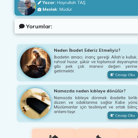
Yazar:
Hayrullah TAŞ
Meslek:
Müdür
Yorumlar:
Neden İbadet Ederiz Etmeliyiz?
İbadetin amacı; inanç gereği Allah’a kulluk,
ruhsal huzur, şükür ve toplumsal dayanışma
gibi pek çok manevi değeri yerine
getirmektir.
Cevap Oku
Namazda neden kıbleye dönülür?
Namazda kıbleye dönmek ibadette birlik
düzen ve odaklanma sağlar Kabe yönü
Müslümanlar için teslimiyet ve ortak bilinç
anlamı taşır.
Cevap Oku