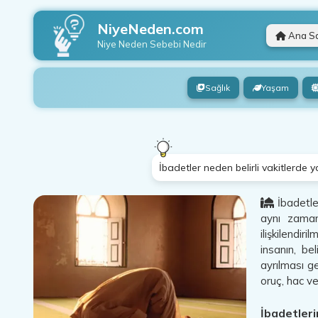
NiyeNeden.com
Ana S
Niye Neden
Sebebi Nedir
Sağlık
Yaşam
İbadetler neden belirli vakitlerde y
İbadetler
aynı zamand
ilişkilendi
insanın, be
ayrılması g
oruç, hac ve
İbadetleri