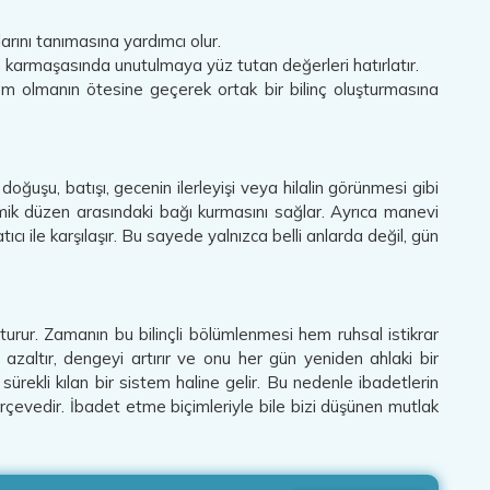
larını tanımasına yardımcı olur.
n karmaşasında unutulmaya yüz tutan değerleri hatırlatır.
em olmanın ötesine geçerek ortak bir bilinç oluşturmasına
doğuşu, batışı, gecenin ilerleyişi veya hilalin görünmesi gibi
mik düzen arasındaki bağı kurmasını sağlar. Ayrıca manevi
ıcı ile karşılaşır. Bu sayede yalnızca belli anlarda değil, gün
şturur. Zamanın bu bilinçli bölümlenmesi hem ruhsal istikrar
zaltır, dengeyi artırır ve onu her gün yeniden ahlaki bir
 sürekli kılan bir sistem haline gelir. Bu nedenle ibadetlerin
çerçevedir. İbadet etme biçimleriyle bile bizi düşünen mutlak