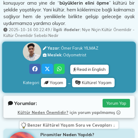
konuşuyor ama yine de “
büyüklerin elini öpme
” kültürü bir
şekilde yaşatılıyor. Yani kültür, hem köklerimize bağlı kalmamızı
sağlıyor hem de yeniliklerle birlikte gelişip geleceğe ayak
uydurmamıza yardımcı oluyor.
2025-10-16 00:22:49
/
İlgili ifadeler:
Niye Niçin Kültür Önemlidir
-
Kültür Önemlidir Sebebi Nedir
Yazar:
Ömer Faruk YILMAZ
Meslek:
Odyometrist
Read in English
Yaşam
Kültürel Yaşam
Kategori:
→
Yorumlar:
Yorum Yap
Kültür Neden Önemlidir?
için
yorum yapılmamış
Benzer Kültürel Yaşam Soru ve Cevapları ↓
Piramitler Neden Yapıldı?