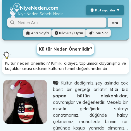
NiyeNeden.com
Niye Neden
Sebebi Nedir
Ara
Ana Sayfa
Kılavuz / Uyarı
Soru Sor
Kültür Neden Önemlidir?
Kültür neden önemlidir? Kimlik, aidiyet, toplumsal dayanışma ve
kuşaklar arası aktarım kültürün temel değerlerindendir.
Kültür dediğimiz şey aslında çok
basit bir gerçeği anlatır:
Bizi biz
yapan bütün alışkanlıklar
,
davranışlar ve değerlerdir. Mesela bir
misafir geldiğinde sofrayı
donatmamız, düğünde halay
çekmemiz, mahallede birinin zor
gününde koşup yanında olmamız…