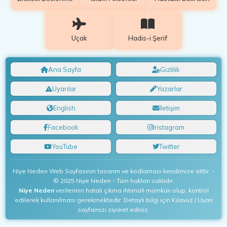
Uçak
Hadis-i Şerif
Ana Sayfa
Gizlilik
Uyarılar
Yazarlar
English
İletişim
Facebook
Instagram
YouTube
Twitter
Niye Neden Web Sayfasının tasarım ve kodlaması kendimize aittir. -
© 2025 Niye Neden - Tüm hakları saklıdır.
Niye Neden
verilerinin hatalı çıkma ihtimali mümkün olup, kontrol
edilerek kullanılması gerekmektedir. Detaylı bilgi için Kılavuz / Uyarı
sayfamızı ziyaret ediniz.