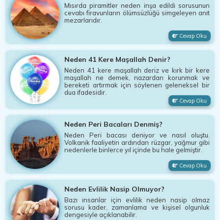
Mısırda piramitler neden inşa edildi sorusunun
cevabı firavunların ölümsüzlüğü simgeleyen anıt
mezarlarıdır.
Cevap Oku
Neden 41 Kere Maşallah Denir?
Neden 41 kere maşallah deriz ve kırk bir kere
maşallah ne demek, nazardan korunmak ve
bereketi artırmak için söylenen geleneksel bir
dua ifadesidir.
Cevap Oku
Neden Peri Bacaları Denmiş?
Neden Peri bacası deniyor ve nasıl oluştu.
Volkanik faaliyetin ardından rüzgar, yağmur gibi
nedenlerle binlerce yıl içinde bu hale gelmiştir.
Cevap Oku
Neden Evlilik Nasip Olmuyor?
Bazı insanlar için evlilik neden nasip olmaz
sorusu kader, zamanlama ve kişisel olgunluk
dengesiyle açıklanabilir.