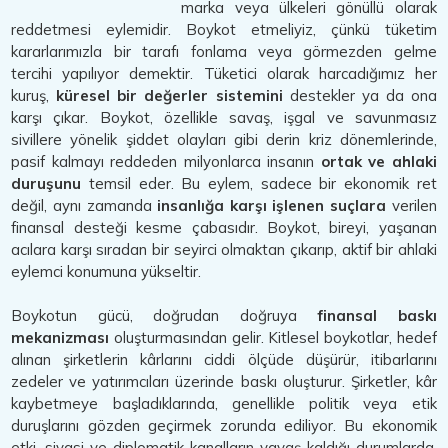
marka veya ülkeleri gönüllü olarak
reddetmesi eylemidir. Boykot etmeliyiz, çünkü tüketim
kararlarımızla bir tarafı fonlama veya görmezden gelme
tercihi yapılıyor demektir. Tüketici olarak harcadığımız her
kuruş,
küresel bir değerler sistemini
destekler ya da ona
karşı çıkar. Boykot, özellikle savaş, işgal ve savunmasız
sivillere yönelik şiddet olayları gibi derin kriz dönemlerinde,
pasif kalmayı reddeden milyonlarca insanın
ortak ve ahlaki
duruşunu
temsil eder. Bu eylem, sadece bir ekonomik ret
değil, aynı zamanda
insanlığa karşı işlenen suçlara
verilen
finansal desteği kesme çabasıdır. Boykot, bireyi, yaşanan
acılara karşı sıradan bir seyirci olmaktan çıkarıp, aktif bir ahlaki
eylemci konumuna yükseltir.
Boykotun gücü, doğrudan doğruya
finansal baskı
mekanizması
oluşturmasından gelir. Kitlesel boykotlar, hedef
alınan şirketlerin kârlarını ciddi ölçüde düşürür, itibarlarını
zedeler ve yatırımcıları üzerinde baskı oluşturur. Şirketler, kâr
kaybetmeye başladıklarında, genellikle politik veya etik
duruşlarını gözden geçirmek zorunda ediliyor. Bu ekonomik
etki, siyasi ve diplomatik kanalların yavaş kaldığı durumlarda,