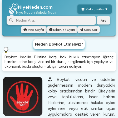
NiyeNeden.com
Niye Neden
Sebebi Nedir
Ara
Ana Sayfa
Kılavuz / Uyarı
Soru Sor
Neden Boykot Etmeliyiz?
Boykot, israilin Filistine karşı hak hukuk tanımayan iğrenç
hareketlerine karşı vicdani bir duruş sergilemek için yapılıyor ve
ekonomik baskı oluşturmak için tercih ediliyor.
Boykot, vicdan ve adaletin
güçlenmesinin modern dünyadaki
kolay araçlarından biridir. Bireylerin
veya toplulukların, insan hakları
ihlallerine, uluslararası hukuka aykırı
eylemlere veya etik sınırları aşan
uygulamalara destek veren kurum,