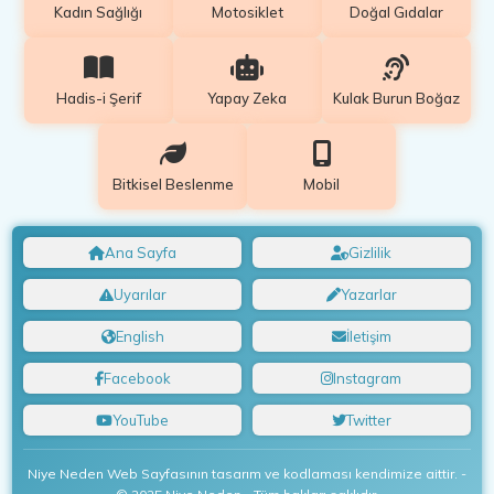
Kadın Sağlığı
Motosiklet
Doğal Gıdalar
Hadis-i Şerif
Yapay Zeka
Kulak Burun Boğaz
Bitkisel Beslenme
Mobil
Ana Sayfa
Gizlilik
Uyarılar
Yazarlar
English
İletişim
Facebook
Instagram
YouTube
Twitter
Niye Neden Web Sayfasının tasarım ve kodlaması kendimize aittir. -