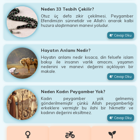
Neden 33 Tesbih Çekilir?
Otuz üç defa zikir çekilmesi, Peygamber
Efendimizin sünnetidir ve Allah’ı anarak kalbi
huzura ulaştırmanın manevi yoludur.
Cevap Oku
Hayatın Anlamı Nedir?
Hayatın anlamı nedir kısaca, din felsefe islam
bakışı ile insanın varlık amacını, yaşamın
nedenini ve manevi değerini açıklayan bir
makale.
Cevap Oku
Neden Kadın Peygamber Yok?
Kadın peygamber yok gelmemiş
gönderilmemiştir çünkü Allah peygamberliği
erkeklere vermiştir bu ilahi bir hikmettir ve
kadının değerini eksiltmez.
Cevap Oku