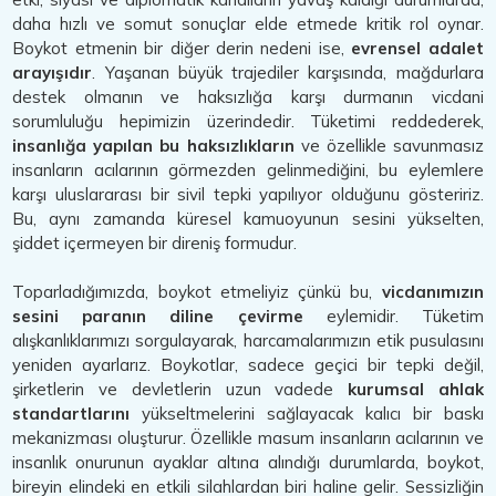
daha hızlı ve somut sonuçlar elde etmede kritik rol oynar.
Boykot etmenin bir diğer derin nedeni ise,
evrensel adalet
arayışıdır
. Yaşanan büyük trajediler karşısında, mağdurlara
destek olmanın ve haksızlığa karşı durmanın vicdani
sorumluluğu hepimizin üzerindedir. Tüketimi reddederek,
insanlığa yapılan bu haksızlıkların
ve özellikle savunmasız
insanların acılarının görmezden gelinmediğini, bu eylemlere
karşı uluslararası bir sivil tepki yapılıyor olduğunu gösteririz.
Bu, aynı zamanda küresel kamuoyunun sesini yükselten,
şiddet içermeyen bir direniş formudur.
Toparladığımızda, boykot etmeliyiz çünkü bu,
vicdanımızın
sesini paranın diline çevirme
eylemidir. Tüketim
alışkanlıklarımızı sorgulayarak, harcamalarımızın etik pusulasını
yeniden ayarlarız. Boykotlar, sadece geçici bir tepki değil,
şirketlerin ve devletlerin uzun vadede
kurumsal ahlak
standartlarını
yükseltmelerini sağlayacak kalıcı bir baskı
mekanizması oluşturur. Özellikle masum insanların acılarının ve
insanlık onurunun ayaklar altına alındığı durumlarda, boykot,
bireyin elindeki en etkili silahlardan biri haline gelir. Sessizliğin