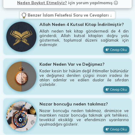
Neden Boykot Etmeliyiz?
için
yorum yapılmamış
Benzer İslam Felsefesi Soru ve Cevapları ↓
Allah Neden 4 Kutsal Kitap İndirilmiştir?
Allah neden tek kitap göndermedi de 4 din
gönderdi, Allah kutsal kitapları doğru yolu
göstermek, toplumsal düzeni sağlamak için
indirmiştir.
Cevap Oku
Kader Neden Var ve Değişmez?
Kader kesin bir hüküm değil ihtimaller bütünüdür
ve değişmez denilen çizgisi insan iradesi ile
atılan adımlar ve edilen dualar ile sıfırdan
çizilebilir.
Cevap Oku
Nazar boncuğu neden takılmaz?
Nazar boncuğu neden takılmaz, dinimizce ve
mantıken nazar boncuğu takmak şirk tehlikesi,
tevekkül eksikliği ve efendimizin uyarılarına
uyulmadığını gösterir.
Cevap Oku