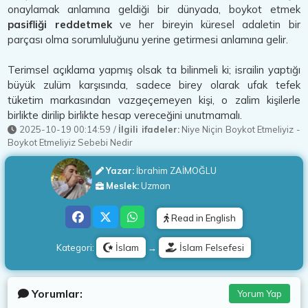
onaylamak anlamına geldiği bir dünyada, boykot etmek
pasifliği reddetmek
ve her bireyin küresel adaletin bir
parçası olma sorumluluğunu yerine getirmesi anlamına gelir.
Terimsel açıklama yapmış olsak ta bilinmeli ki; israilin yaptığı
büyük zulüm karşısında, sadece birey olarak ufak tefek
tüketim markasından vazgeçemeyen kişi, o zalim kişilerle
birlikte dirilip birlikte hesap vereceğini unutmamalı.
2025-10-19 00:14:59
/
İlgili ifadeler:
Niye Niçin Boykot Etmeliyiz
-
Boykot Etmeliyiz Sebebi Nedir
Yazar:
İbrahim ZAİMOĞLU
Meslek:
Uzman
Read in English
İslam
İslam Felsefesi
Kategori:
→
Yorumlar:
Yorum Yap