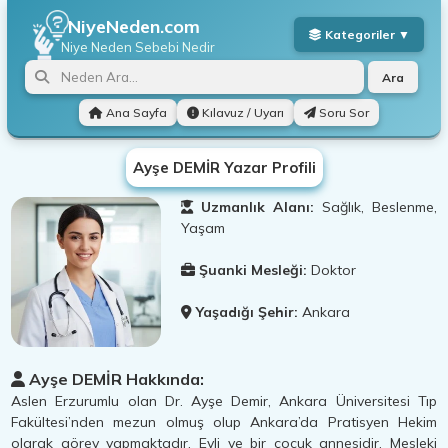
NiyeNeden.com
Niye Neden
Sebebi Nedir
Ara
Ana Sayfa
Kılavuz / Uyarı
Soru Sor
Ayşe DEMİR Yazar Profili
Uzmanlık Alanı:
Sağlık, Beslenme,
Yaşam
Şuanki Mesleği:
Doktor
Yaşadığı Şehir:
Ankara
Ayşe DEMİR Hakkında:
Aslen Erzurumlu olan Dr. Ayşe Demir, Ankara Üniversitesi Tıp
Fakültesi’nden mezun olmuş olup Ankara’da Pratisyen Hekim
olarak görev yapmaktadır. Evli ve bir çocuk annesidir. Mesleki