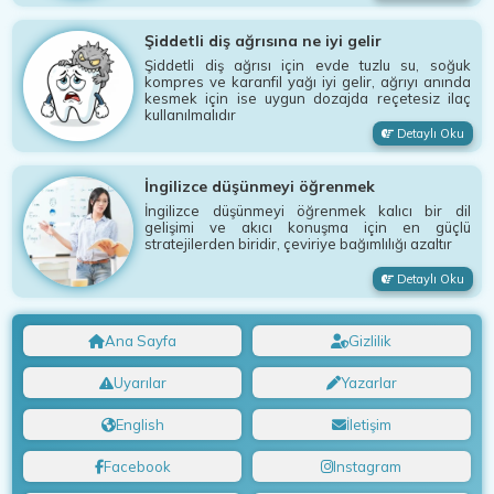
Şiddetli diş ağrısına ne iyi gelir
Şiddetli diş ağrısı için evde tuzlu su, soğuk
kompres ve karanfil yağı iyi gelir, ağrıyı anında
kesmek için ise uygun dozajda reçetesiz ilaç
kullanılmalıdır
Detaylı Oku
İngilizce düşünmeyi öğrenmek
İngilizce düşünmeyi öğrenmek kalıcı bir dil
gelişimi ve akıcı konuşma için en güçlü
stratejilerden biridir, çeviriye bağımlılığı azaltır
Detaylı Oku
Ana Sayfa
Gizlilik
Uyarılar
Yazarlar
English
İletişim
Facebook
Instagram