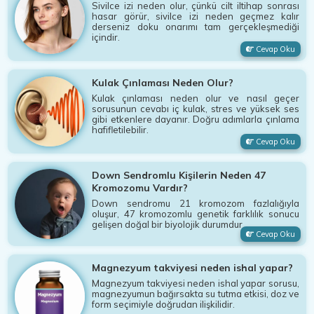
Sivilce izi neden olur, çünkü cilt iltihap sonrası
hasar görür, sivilce izi neden geçmez kalır
derseniz doku onarımı tam gerçekleşmediği
içindir.
Cevap Oku
Kulak Çınlaması Neden Olur?
Kulak çınlaması neden olur ve nasıl geçer
sorusunun cevabı iç kulak, stres ve yüksek ses
gibi etkenlere dayanır. Doğru adımlarla çınlama
hafifletilebilir.
Cevap Oku
Down Sendromlu Kişilerin Neden 47
Kromozomu Vardır?
Down sendromu 21 kromozom fazlalığıyla
oluşur, 47 kromozomlu genetik farklılık sonucu
gelişen doğal bir biyolojik durumdur.
Cevap Oku
Magnezyum takviyesi neden ishal yapar?
Magnezyum takviyesi neden ishal yapar sorusu,
magnezyumun bağırsakta su tutma etkisi, doz ve
form seçimiyle doğrudan ilişkilidir.