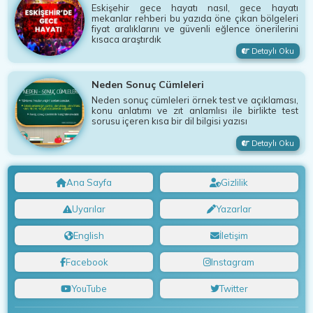
Eskişehir gece hayatı nasıl, gece hayatı
mekanlar rehberi bu yazıda öne çıkan bölgeleri
fiyat aralıklarını ve güvenli eğlence önerilerini
kısaca araştırdık
Detaylı Oku
Neden Sonuç Cümleleri
Neden sonuç cümleleri örnek test ve açıklaması,
konu anlatımı ve zıt anlamlısı ile birlikte test
sorusu içeren kısa bir dil bilgisi yazısı
Detaylı Oku
Ana Sayfa
Gizlilik
Uyarılar
Yazarlar
English
İletişim
Facebook
Instagram
YouTube
Twitter