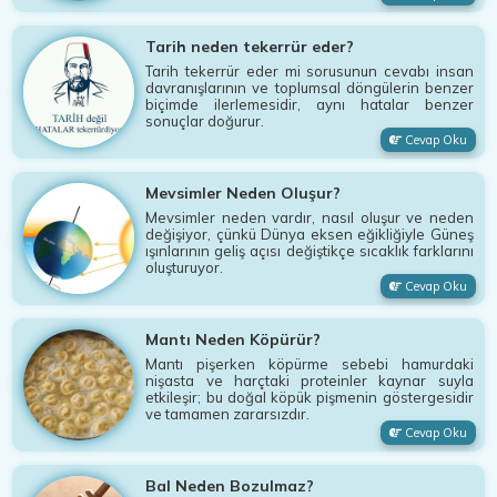
Tarih neden tekerrür eder?
Tarih tekerrür eder mi sorusunun cevabı insan
davranışlarının ve toplumsal döngülerin benzer
biçimde ilerlemesidir, aynı hatalar benzer
sonuçlar doğurur.
Cevap Oku
Mevsimler Neden Oluşur?
Mevsimler neden vardır, nasıl oluşur ve neden
değişiyor, çünkü Dünya eksen eğikliğiyle Güneş
ışınlarının geliş açısı değiştikçe sıcaklık farklarını
oluşturuyor.
Cevap Oku
Mantı Neden Köpürür?
Mantı pişerken köpürme sebebi hamurdaki
nişasta ve harçtaki proteinler kaynar suyla
etkileşir; bu doğal köpük pişmenin göstergesidir
ve tamamen zararsızdır.
Cevap Oku
Bal Neden Bozulmaz?