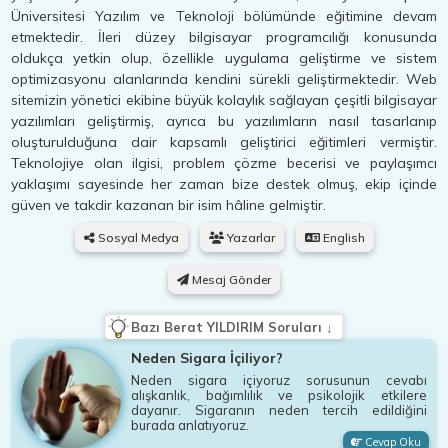
Üniversitesi Yazılım ve Teknoloji bölümünde eğitimine devam
etmektedir. İleri düzey bilgisayar programcılığı konusunda
oldukça yetkin olup, özellikle uygulama geliştirme ve sistem
optimizasyonu alanlarında kendini sürekli geliştirmektedir. Web
sitemizin yönetici ekibine büyük kolaylık sağlayan çeşitli bilgisayar
yazılımları geliştirmiş, ayrıca bu yazılımların nasıl tasarlanıp
oluşturulduğuna dair kapsamlı geliştirici eğitimleri vermiştir.
Teknolojiye olan ilgisi, problem çözme becerisi ve paylaşımcı
yaklaşımı sayesinde her zaman bize destek olmuş, ekip içinde
güven ve takdir kazanan bir isim hâline gelmiştir.
Sosyal Medya
Yazarlar
English
Mesaj Gönder
Bazı Berat YILDIRIM Soruları ↓
Neden Sigara İçiliyor?
Neden sigara içiyoruz sorusunun cevabı
alışkanlık, bağımlılık ve psikolojik etkilere
dayanır. Sigaranın neden tercih edildiğini
burada anlatıyoruz.
Cevap Oku