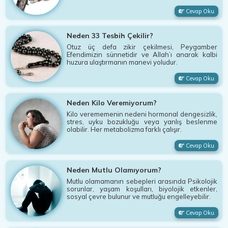
Cevap Oku
Neden 33 Tesbih Çekilir?
Otuz üç defa zikir çekilmesi, Peygamber
Efendimizin sünnetidir ve Allah’ı anarak kalbi
huzura ulaştırmanın manevi yoludur.
Cevap Oku
Neden Kilo Veremiyorum?
Kilo verememenin nedeni hormonal dengesizlik,
stres, uyku bozukluğu veya yanlış beslenme
olabilir. Her metabolizma farklı çalışır.
Cevap Oku
Neden Mutlu Olamıyorum?
Mutlu olamamanın sebepleri arasında Psikolojik
sorunlar, yaşam koşulları, biyolojik etkenler,
sosyal çevre bulunur ve mutluğu engelleyebilir.
Cevap Oku