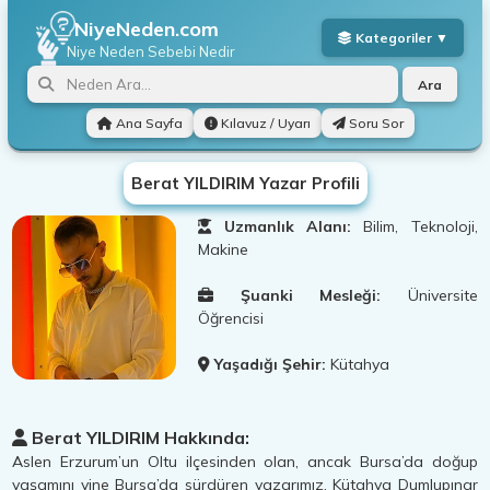
NiyeNeden.com
Niye Neden
Sebebi Nedir
Ara
Ana Sayfa
Kılavuz / Uyarı
Soru Sor
Berat YILDIRIM Yazar Profili
Uzmanlık Alanı:
Bilim, Teknoloji,
Makine
Şuanki Mesleği:
Üniversite
Öğrencisi
Yaşadığı Şehir:
Kütahya
Berat YILDIRIM Hakkında:
Aslen Erzurum’un Oltu ilçesinden olan, ancak Bursa’da doğup
yaşamını yine Bursa’da sürdüren yazarımız, Kütahya Dumlupınar