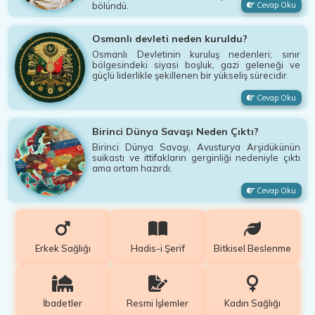
bölündü.
Cevap Oku
Osmanlı devleti neden kuruldu?
Osmanlı Devletinin kuruluş nedenleri; sınır
bölgesindeki siyasi boşluk, gazi geleneği ve
güçlü liderlikle şekillenen bir yükseliş sürecidir.
Cevap Oku
Birinci Dünya Savaşı Neden Çıktı?
Birinci Dünya Savaşı, Avusturya Arşidükünün
suikastı ve ittifakların gerginliği nedeniyle çıktı
ama ortam hazırdı.
Cevap Oku
Erkek Sağlığı
Hadis-i Şerif
Bitkisel Beslenme
İbadetler
Resmi İşlemler
Kadın Sağlığı