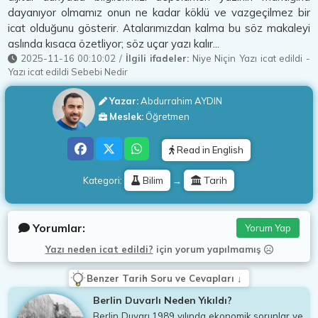
dayanıyor olmamız onun ne kadar köklü ve vazgeçilmez bir
icat olduğunu gösterir. Atalarımızdan kalma bu söz makaleyi
aslında kısaca özetliyor; söz uçar yazı kalır...
2025-11-16 00:10:02
/
İlgili ifadeler:
Niye Niçin Yazı icat edildi
-
Yazı icat edildi Sebebi Nedir
Yazar:
Abdurrahim AYDIN
Meslek:
Öğretmen
Read in English
Bilim
Tarih
Kategori:
→
Yorumlar:
Yorum Yap
Yazı neden icat edildi?
için
yorum yapılmamış
Benzer Tarih Soru ve Cevapları ↓
Berlin Duvarlı Neden Yıkıldı?
Berlin Duvarı 1989 yılında ekonomik sorunlar ve