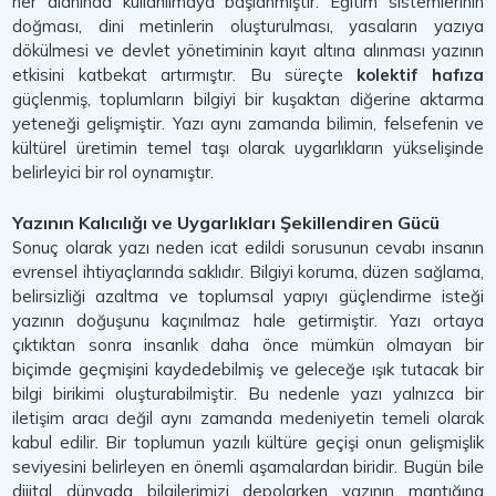
her alanında kullanılmaya başlanmıştır. Eğitim sistemlerinin
doğması, dini metinlerin oluşturulması, yasaların yazıya
dökülmesi ve devlet yönetiminin kayıt altına alınması yazının
etkisini katbekat artırmıştır. Bu süreçte
kolektif hafıza
güçlenmiş, toplumların bilgiyi bir kuşaktan diğerine aktarma
yeteneği gelişmiştir. Yazı aynı zamanda bilimin, felsefenin ve
kültürel üretimin temel taşı olarak uygarlıkların yükselişinde
belirleyici bir rol oynamıştır.
Yazının Kalıcılığı ve Uygarlıkları Şekillendiren Gücü
Sonuç olarak yazı neden icat edildi sorusunun cevabı insanın
evrensel ihtiyaçlarında saklıdır. Bilgiyi koruma, düzen sağlama,
belirsizliği azaltma ve toplumsal yapıyı güçlendirme isteği
yazının doğuşunu kaçınılmaz hale getirmiştir. Yazı ortaya
çıktıktan sonra insanlık daha önce mümkün olmayan bir
biçimde geçmişini kaydedebilmiş ve geleceğe ışık tutacak bir
bilgi birikimi oluşturabilmiştir. Bu nedenle yazı yalnızca bir
iletişim aracı değil aynı zamanda medeniyetin temeli olarak
kabul edilir. Bir toplumun yazılı kültüre geçişi onun gelişmişlik
seviyesini belirleyen en önemli aşamalardan biridir. Bugün bile
dijital dünyada bilgilerimizi depolarken yazının mantığına