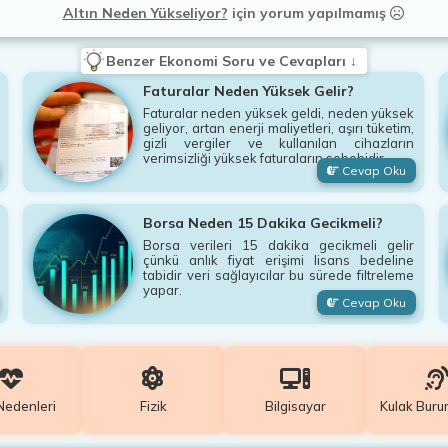
Altın Neden Yükseliyor?
için
yorum yapılmamış
Benzer Ekonomi Soru ve Cevapları ↓
Faturalar Neden Yüksek Gelir?
Faturalar neden yüksek geldi, neden yüksek
geliyor, artan enerji maliyetleri, aşırı tüketim,
gizli vergiler ve kullanılan cihazların
verimsizliği yüksek faturaların sebebidir.
Cevap Oku
Borsa Neden 15 Dakika Gecikmeli?
Borsa verileri 15 dakika gecikmeli gelir
çünkü anlık fiyat erişimi lisans bedeline
tabidir veri sağlayıcılar bu sürede filtreleme
yapar.
Cevap Oku
Nedenleri
Fizik
Bilgisayar
Kulak Buru