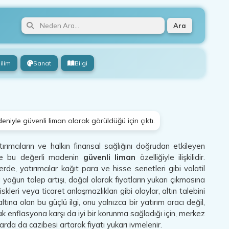
Ara
ilim
Sanat
Bilgi
eniyle güvenli liman olarak görüldüğü için çıktı.
rımcıların ve halkın finansal sağlığını doğrudan etkileyen
elde bu değerli madenin
güvenli liman
özelliğiyle ilişkilidir.
lerde, yatırımcılar kağıt para ve hisse senetleri gibi volatil
u yoğun talep artışı, doğal olarak fiyatların yukarı çıkmasına
kleri veya ticaret anlaşmazlıkları gibi olaylar, altın talebini
tına olan bu güçlü ilgi, onu yalnızca bir yatırım aracı değil,
rak enflasyona karşı da iyi bir korunma sağladığı için, merkez
arda da cazibesi artarak fiyatı yukarı ivmelenir.