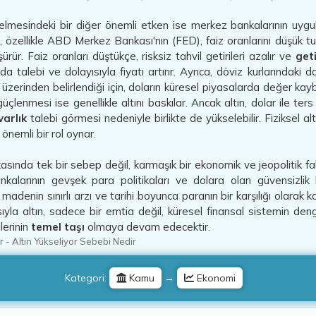
selmesindeki bir diğer önemli etken ise merkez bankalarının uygu
n, özellikle ABD Merkez Bankası'nın (FED), faiz oranlarını düşük t
ürür. Faiz oranları düştükçe, risksiz tahvil getirileri azalır ve
geti
da talebi ve dolayısıyla fiyatı artırır. Ayrıca, döviz kurlarındaki dal
zerinden belirlendiği için, doların küresel piyasalarda değer kaybet
üçlenmesi ise genellikle altını baskılar. Ancak altın, dolar ile ters 
varlık
talebi görmesi nedeniyle birlikte de yükselebilir. Fiziksel al
önemli bir rol oynar.
ın arkasında tek bir sebep değil, karmaşık bir ekonomik ve jeopolitik 
ankalarının gevşek para politikaları ve dolara olan güvensizlik b
 madenin sınırlı arzı ve tarihi boyunca paranın bir karşılığı olar
yla altın, sadece bir emtia değil, küresel finansal sistemin denge
lerinin
temel taşı
olmaya devam edecektir.
r
-
Altın Yükseliyor Sebebi Nedir
Kategori:
Kamu
→
Ekonomi