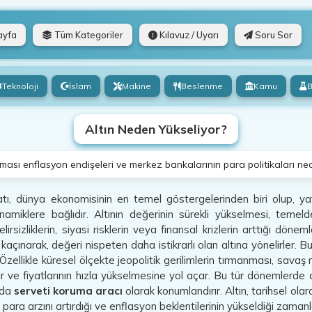
ayfa
Tüm Kategoriler
Kılavuz / Uyarı
Soru Sor
Teknoloji
İslam
Makine
Beslenme
Kamu
B
Altın Neden Yükseliyor?
rtması enflasyon endişeleri ve merkez bankalarının para politikaları ned
atı, dünya ekonomisinin en temel göstergelerinden biri olup, yatı
namiklere bağlıdır. Altının değerinin sürekli yükselmesi, tem
irsizliklerin, siyasi risklerin veya finansal krizlerin arttığı dönem
 kaçınarak, değeri nispeten daha istikrarlı olan altına yönelirler. B
Özellikle küresel ölçekte jeopolitik gerilimlerin tırmanması, savaş ris
ır ve fiyatlarının hızla yükselmesine yol açar. Bu tür dönemlerde al
nda
serveti koruma aracı
olarak konumlandırır. Altın, tarihsel ola
 para arzını artırdığı ve enflasyon beklentilerinin yükseldiği zamanl