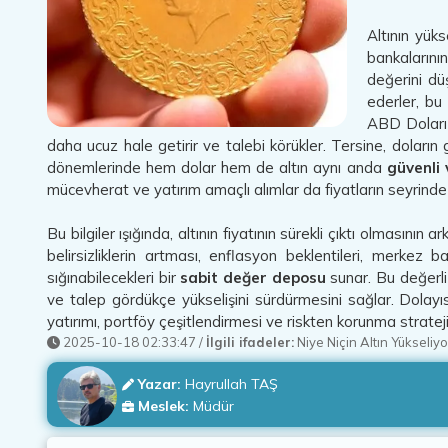
Altının yük
bankalarını
değerini düş
ederler, bu 
ABD Doları ü
daha ucuz hale getirir ve talebi körükler. Tersine, doların g
dönemlerinde hem dolar hem de altın aynı anda
güvenli 
mücevherat ve yatırım amaçlı alımlar da fiyatların seyrinde 
Bu bilgiler ışığında, altının fiyatının sürekli çıktı olmasın
belirsizliklerin artması, enflasyon beklentileri, merkez b
sığınabilecekleri bir
sabit değer deposu
sunar. Bu değerli
ve talep gördükçe yükselişini sürdürmesini sağlar. Dolayısı
yatırımı, portföy çeşitlendirmesi ve riskten korunma strateji
2025-10-18 02:33:47
/
İlgili ifadeler:
Niye Niçin Altın Yükseliyo
Yazar:
Hayrullah TAŞ
Meslek:
Müdür