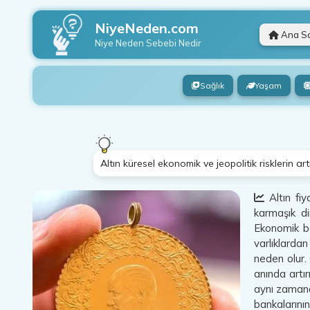
NiyeNeden.com
Ana S
Niye Neden
Sebebi Nedir
Sağlık
Yaşam
Altın küresel ekonomik ve jeopolitik risklerin a
Altın fiy
karmaşık di
Ekonomik bel
varlıklardan
neden olur. 
anında artır
aynı zama
bankalarının