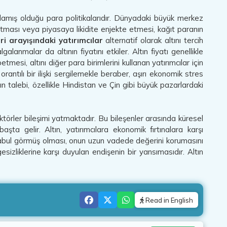
lamış olduğu para politikalarıdır. Dünyadaki büyük merkez
utması veya piyasaya likidite enjekte etmesi, kağıt paranın
ri arayışındaki yatırımcılar
alternatif olarak altını tercih
galanmalar da altının fiyatını etkiler. Altın fiyatı genellikle
mesi, altını diğer para birimlerini kullanan yatırımcılar için
orantılı bir ilişki sergilemekle beraber, aşırı ekonomik stres
tın talebi, özellikle Hindistan ve Çin gibi büyük pazarlardaki
faktörler bileşimi yatmaktadır. Bu bileşenler arasında küresel
aşta gelir. Altın, yatırımcılara ekonomik fırtınalara karşı
ak kabul görmüş olması, onun uzun vadede değerini korumasını
sizliklerine karşı duyulan endişenin bir yansımasıdır. Altın
Read in English