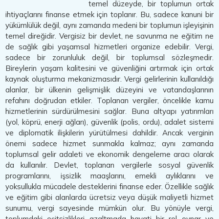
temel düzeyde, bir toplumun ortak
ihtiyaçlarını finanse etmek için toplanır. Bu, sadece kanuni bir
yükümlülük değil, aynı zamanda medeni bir toplumun işleyişinin
temel direğidir. Vergisiz bir devlet, ne savunma ne eğitim ne
de sağlık gibi yaşamsal hizmetleri organize edebilir. Vergi,
sadece bir zorunluluk değil, bir toplumsal sözleşmedir.
Bireylerin yaşam kalitesini ve güvenliğini artırmak için ortak
kaynak oluşturma mekanizmasıdır. Vergi gelirlerinin kullanıldığı
alanlar, bir ülkenin gelişmişlik düzeyini ve vatandaşlarının
refahını doğrudan etkiler. Toplanan vergiler, öncelikle kamu
hizmetlerinin sürdürülmesini sağlar. Buna altyapı yatırımları
(yol, köprü, enerji ağları), güvenlik (polis, ordu), adalet sistemi
ve diplomatik ilişkilerin yürütülmesi dahildir. Ancak verginin
önemi sadece hizmet sunmakla kalmaz; aynı zamanda
toplumsal gelir adaleti ve ekonomik dengeleme aracı olarak
da kullanılır. Devlet, toplanan vergilerle sosyal güvenlik
programlarını, işsizlik maaşlarını, emekli aylıklarını ve
yoksullukla mücadele desteklerini finanse eder. Özellikle sağlık
ve eğitim gibi alanlarda ücretsiz veya düşük maliyetli hizmet
sunumu, vergi sayesinde mümkün olur. Bu yönüyle vergi,
toplumdaki eşitsizlikleri azaltmada hayati bir rol oynar ve