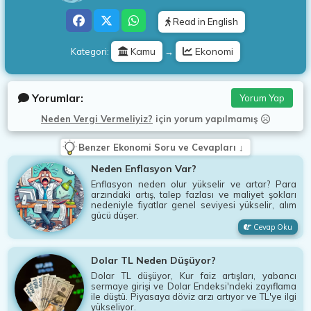
Read in English
Kamu
Ekonomi
Kategori:
→
Yorumlar:
Yorum Yap
Neden Vergi Vermeliyiz?
için
yorum yapılmamış
Benzer Ekonomi Soru ve Cevapları ↓
Neden Enflasyon Var?
Enflasyon neden olur yükselir ve artar? Para
arzındaki artış, talep fazlası ve maliyet şokları
nedeniyle fiyatlar genel seviyesi yükselir, alım
gücü düşer.
Cevap Oku
Dolar TL Neden Düşüyor?
Dolar TL düşüyor, Kur faiz artışları, yabancı
sermaye girişi ve Dolar Endeksi'ndeki zayıflama
ile düştü. Piyasaya döviz arzı artıyor ve TL'ye ilgi
yükseliyor.