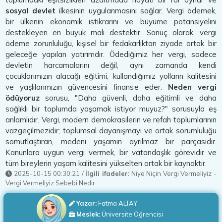
sosyal devlet
ilkesinin uygulanmasını sağlar. Vergi ödemek,
bir ülkenin ekonomik istikrarını ve büyüme potansiyelini
destekleyen en büyük mali destektir. Sonuç olarak, vergi
ödeme zorunluluğu, kişisel bir fedakarlıktan ziyade ortak bir
geleceğe yapılan yatırımdır. Ödediğimiz her vergi, sadece
devletin harcamalarını değil, aynı zamanda kendi
çocuklarımızın alacağı eğitimi, kullandığımız yolların kalitesini
ve yaşlılarımızın güvencesini finanse eder.
Neden vergi
ödüyoruz
sorusu, "Daha güvenli, daha eğitimli ve daha
sağlıklı bir toplumda yaşamak istiyor muyuz?" sorusuyla eş
anlamlıdır. Vergi, modern demokrasilerin ve refah toplumlarının
vazgeçilmezidir; toplumsal dayanışmayı ve ortak sorumluluğu
somutlaştıran, medeni yaşamın ayrılmaz bir parçasıdır.
Kanunlara uygun vergi vermek, bir vatandaşlık görevidir ve
tüm bireylerin yaşam kalitesini yükselten ortak bir kaynaktır.
2025-10-15 00:30:21
/
İlgili ifadeler:
Niye Niçin Vergi Vermeliyiz
-
Vergi Vermeliyiz Sebebi Nedir
Yazar:
Fatma ALTAY
Meslek:
Üniversite Öğrencisi