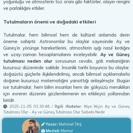
yoğunluğu ve atmosferin toz oranı gibi faktörler, olayın rengini
ve parlaklığını etkiler.
Tutulmaların önemi ve doğadaki etkileri
Tutulmalar, hem bilimsel hem de kültürel anlamda derin
öneme sahiptir. Astronomlar bu olaylar sayesinde Ay ve
Güneş’in yörünge hareketlerini, atmosferin ışığı nasıl kırdığını
ve uzay-zaman hesaplamalarını inceleyebilir.
Ay ve Güneş
tutulması neden olur
sorusunun cevabı, gök mekaniğinin
kusursuz düzeninde saklıdır. İnsanlık tarihi boyunca bu olaylar,
doğaüstü güçlerle ilişkilendirilmiş, ancak bilimsel açıklamalarla
doğanın kusursuz matematiğini yansıttığı anlaşılmıştır. Bugün
ise tutulmalar, hem bilim insanları hem de gökyüzü meraklıları
için evrenin düzenini gözlemlemenin en etkileyici yollarından
biridir.
2025-11-05 01:30:48
/
İlgili ifadeler:
Niye Niçin Ay ve Güneş
Tutulması Olur
-
Ay ve Güneş Tutulması Olur Sebebi Nedir
Yazar:
Mehmet TAŞ
Meslek:
Memur