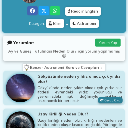
Read in English
Bilim
Astronomi
Kategori:
→
Yorumlar:
Yorum Yap
Ay ve Güneş Tutulması Neden Olur?
için
yorum yapılmamış
Benzer Astronomi Soru ve Cevapları ↓
Gökyüzünde neden yıldız olmaz çok yıldız
olur?
Gökyüzünde neden yıldız olmaz çok yıldız olur
ifadesi evrendeki yıldız yoğunluğu ve
çevremizdeki ışık dağılımıyla açıklanan
astronomik bir gerçektir.
Cevap Oku
Uzay Kirliliği Neden Olur?
Uzay kirliliği neden olur, kirliliğin nedenleri ve
kirlilik neden oluşur kısaca araştırdık. Yörüngede