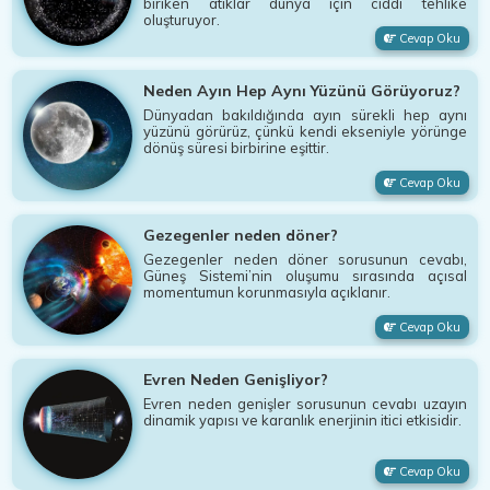
biriken atıklar dünya için ciddi tehlike
oluşturuyor.
Cevap Oku
Neden Ayın Hep Aynı Yüzünü Görüyoruz?
Dünyadan bakıldığında ayın sürekli hep aynı
yüzünü görürüz, çünkü kendi ekseniyle yörünge
dönüş süresi birbirine eşittir.
Cevap Oku
Gezegenler neden döner?
Gezegenler neden döner sorusunun cevabı,
Güneş Sistemi’nin oluşumu sırasında açısal
momentumun korunmasıyla açıklanır.
Cevap Oku
Evren Neden Genişliyor?
Evren neden genişler sorusunun cevabı uzayın
dinamik yapısı ve karanlık enerjinin itici etkisidir.
Cevap Oku