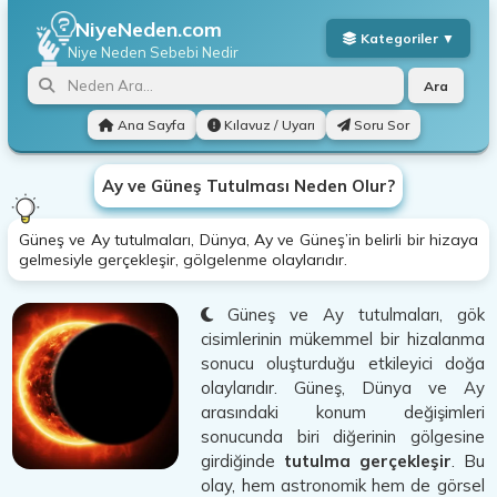
NiyeNeden.com
Niye Neden
Sebebi Nedir
Ara
Ana Sayfa
Kılavuz / Uyarı
Soru Sor
Ay ve Güneş Tutulması Neden Olur?
Güneş ve Ay tutulmaları, Dünya, Ay ve Güneş’in belirli bir hizaya
gelmesiyle gerçekleşir, gölgelenme olaylarıdır.
Güneş ve Ay tutulmaları, gök
cisimlerinin mükemmel bir hizalanma
sonucu oluşturduğu etkileyici doğa
olaylarıdır. Güneş, Dünya ve Ay
arasındaki konum değişimleri
sonucunda biri diğerinin gölgesine
girdiğinde
tutulma gerçekleşir
. Bu
olay, hem astronomik hem de görsel