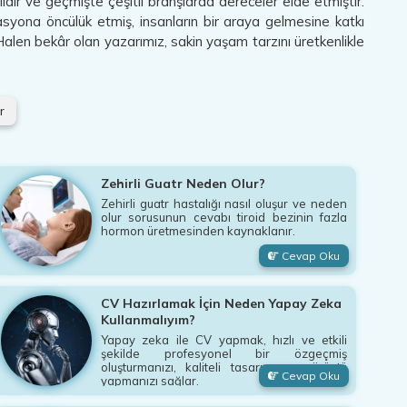
lidir ve geçmişte çeşitli branşlarda dereceler elde etmiştir.
zasyona öncülük etmiş, insanların bir araya gelmesine katkı
 Halen bekâr olan yazarımız, sakin yaşam tarzını üretkenlikle
r
Zehirli Guatr Neden Olur?
Zehirli guatr hastalığı nasıl oluşur ve neden
olur sorusunun cevabı tiroid bezinin fazla
hormon üretmesinden kaynaklanır.
Cevap Oku
CV Hazırlamak İçin Neden Yapay Zeka
Kullanmalıyım?
Yapay zeka ile CV yapmak, hızlı ve etkili
şekilde profesyonel bir özgeçmiş
oluşturmanızı, kaliteli tasarım ve görüntü
Cevap Oku
yapmanızı sağlar.