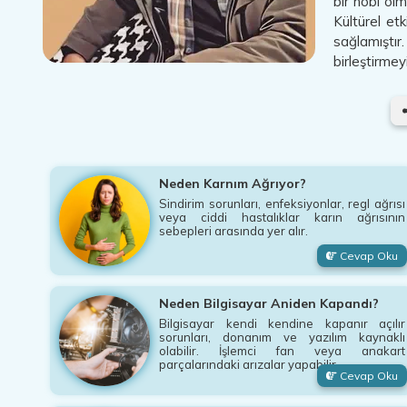
bir hobi olm
Kültürel et
sağlamıştır.
birleştirmeyi
Neden Karnım Ağrıyor?
Sindirim sorunları, enfeksiyonlar, regl ağrısı
veya ciddi hastalıklar karın ağrısının
sebepleri arasında yer alır.
Cevap Oku
Neden Bilgisayar Aniden Kapandı?
Bilgisayar kendi kendine kapanır açılır
sorunları, donanım ve yazılım kaynaklı
olabilir. İşlemci fan veya anakart
parçalarındaki arızalar yapabilir.
Cevap Oku