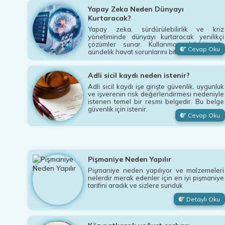
Yapay Zeka Neden Dünyayı
Kurtaracak?
Yapay zeka, sürdürülebilirlik ve kriz
yönetiminde dünyayı kurtaracak yenilikçi
çözümler sunar. Kullanmayı bildiğinizde
Cevap Oku
gündelik hayat sorunlarını bitirir.
Adli sicil kaydı neden istenir?
Adli sicil kaydı işe girişte güvenlik, uygunluk
ve işverenin risk değerlendirmesi nedeniyle
istenen temel bir resmi belgedir. Bu belge
güvenlik için istenir.
Cevap Oku
Pişmaniye Neden Yapılır
Pişmaniye neden yapılıyor ve malzemeleri
nelerdir merak edenler için en iyi pişmaniye
tarifini aradık ve sizlere sunduk
Detaylı Oku