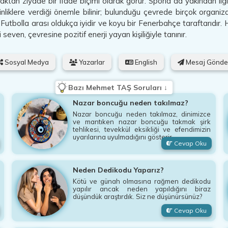
aktan ziyade bir ifade biçimi olarak görür. Sporla da yakından ilgi
kinliklere verdiği önemle bilinir; bulunduğu çevrede birçok organi
 Futbolla arası oldukça iyidir ve koyu bir Fenerbahçe taraftarıdır.
 seven, çevresine pozitif enerji yayan kişiliğiyle tanınır.
Sosyal Medya
Yazarlar
English
Mesaj Gönde
Bazı Mehmet TAŞ Soruları ↓
Nazar boncuğu neden takılmaz?
Nazar boncuğu neden takılmaz, dinimizce
ve mantıken nazar boncuğu takmak şirk
tehlikesi, tevekkül eksikliği ve efendimizin
uyarılarına uyulmadığını gösterir.
Cevap Oku
Neden Dedikodu Yaparız?
Kötü ve günah olmasına rağmen dedikodu
yapılır ancak neden yapıldığını biraz
düşündük araştırdık. Siz ne düşünürsünüz?
Cevap Oku