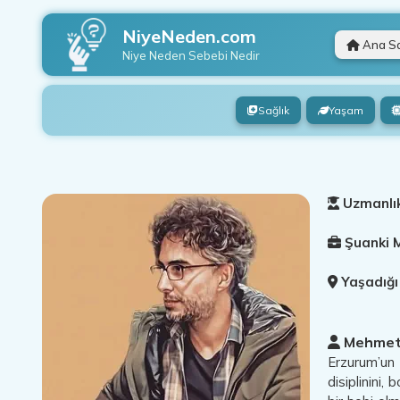
NiyeNeden.com
Ana S
Niye Neden
Sebebi Nedir
Sağlık
Yaşam
Uzmanlık
Şuanki M
Yaşadığı
Mehmet 
Erzurum’un 
disiplinini,