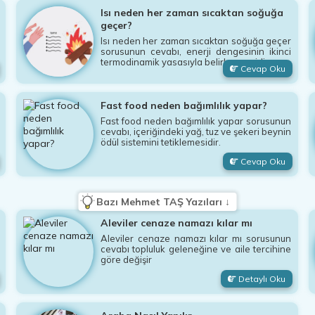
Isı neden her zaman sıcaktan soğuğa
geçer?
Isı neden her zaman sıcaktan soğuğa geçer
sorusunun cevabı, enerji dengesinin ikinci
termodinamik yasasıyla belirlenmesidir.
Cevap Oku
Fast food neden bağımlılık yapar?
Fast food neden bağımlılık yapar sorusunun
cevabı, içeriğindeki yağ, tuz ve şekeri beynin
ödül sistemini tetiklemesidir.
Cevap Oku
Bazı Mehmet TAŞ Yazıları ↓
Aleviler cenaze namazı kılar mı
Aleviler cenaze namazı kılar mı sorusunun
cevabı topluluk geleneğine ve aile tercihine
göre değişir
Detaylı Oku