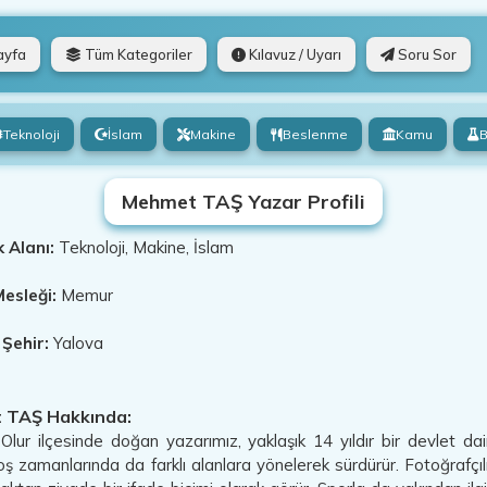
ayfa
Tüm Kategoriler
Kılavuz / Uyarı
Soru Sor
Teknoloji
İslam
Makine
Beslenme
Kamu
B
Mehmet TAŞ Yazar Profili
 Alanı:
Teknoloji, Makine, İslam
esleği:
Memur
 Şehir:
Yalova
TAŞ Hakkında:
Olur ilçesinde doğan yazarımız, yaklaşık 14 yıldır bir devlet 
 boş zamanlarında da farklı alanlara yönelerek sürdürür. Fotoğrafçıl