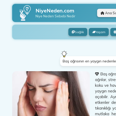
NiyeNeden.com
Ana S
Niye Neden
Sebebi Nedir
Sağlık
Yaşam
Baş ağrısının en yaygın nedenlerin
Baş ağrısı
ağrılar, str
koku ve hava
yaygın nede
açabilir. A
etkenler de
tıkanıklığı 
mutlaka he