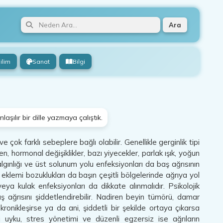
Ara
ilim
Sanat
Bilgi
laşılır bir dille yazmaya çalıştık.
 çok farklı sebeplere bağlı olabilir. Genellikle gerginlik tipi
n, hormonal değişiklikler, bazı yiyecekler, parlak ışık, yoğun
algınlığı ve üst solunum yolu enfeksiyonları da baş ağrısının
lemi bozuklukları da başın çeşitli bölgelerinde ağrıya yol
veya kulak enfeksiyonları da dikkate alınmalıdır. Psikolojik
 ağrısını şiddetlendirebilir. Nadiren beyin tümörü, damar
 kronikleşirse ya da ani, şiddetli bir şekilde ortaya çıkarsa
 uyku, stres yönetimi ve düzenli egzersiz ise ağrıların