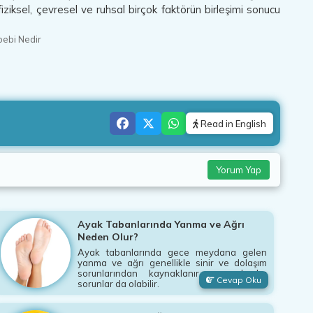
iziksel, çevresel ve ruhsal birçok faktörün birleşimi sonucu
bebi Nedir
Read in English
Yorum Yap
Ayak Tabanlarında Yanma ve Ağrı
Neden Olur?
Ayak tabanlarında gece meydana gelen
yanma ve ağrı genellikle sinir ve dolaşım
sorunlarından kaynaklanır ama başka
Cevap Oku
sorunlar da olabilir.