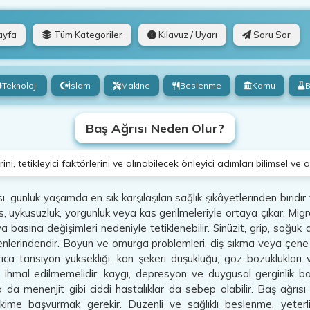
ayfa
Tüm Kategoriler
Kılavuz / Uyarı
Soru Sor
Teknoloji
İslam
Makine
Beslenme
Kamu
B
Baş Ağrısı Neden Olur?
i, tetikleyici faktörlerini ve alınabilecek önleyici adımları bilimsel ve an
, günlük yaşamda en sık karşılaşılan sağlık şikâyetlerinden biridir ve
es, uykusuzluk, yorgunluk veya kas gerilmeleriyle ortaya çıkar. Migre
 basıncı değişimleri nedeniyle tetiklenebilir. Sinüzit, grip, soğuk 
nlerindendir. Boyun ve omurga problemleri, diş sıkma veya çene ek
yrıca tansiyon yüksekliği, kan şekeri düşüklüğü, göz bozuklukları 
 ihmal edilmemelidir; kaygı, depresyon ve duygusal gerginlik baş
ya da menenjit gibi ciddi hastalıklar da sebep olabilir. Baş ağrısı
kime başvurmak gerekir. Düzenli ve sağlıklı beslenme, yeterli