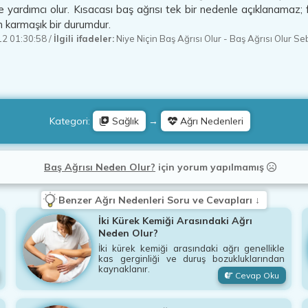
 yardımcı olur. Kısacası baş ağrısı tek bir nedenle açıklanamaz; f
n karmaşık bir durumdur.
2 01:30:58
/
İlgili ifadeler:
Niye Niçin Baş Ağrısı Olur
-
Baş Ağrısı Olur Se
Kategori:
Sağlık
→
Ağrı Nedenleri
Baş Ağrısı Neden Olur?
için
yorum yapılmamış
Benzer Ağrı Nedenleri Soru ve Cevapları ↓
İki Kürek Kemiği Arasındaki Ağrı
Neden Olur?
İki kürek kemiği arasındaki ağrı genellikle
kas gerginliği ve duruş bozukluklarından
kaynaklanır.
Cevap Oku