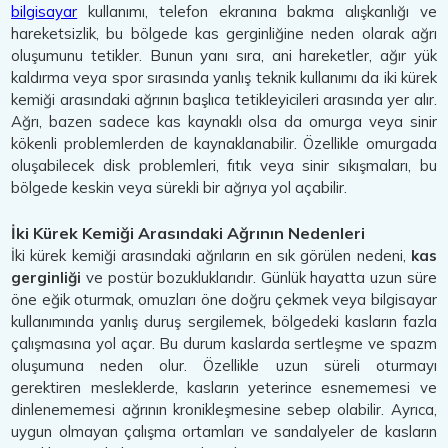
bilgisayar
kullanımı, telefon ekranına bakma alışkanlığı ve
hareketsizlik, bu bölgede kas gerginliğine neden olarak ağrı
oluşumunu tetikler. Bunun yanı sıra, ani hareketler, ağır yük
kaldırma veya spor sırasında yanlış teknik kullanımı da iki kürek
kemiği arasındaki ağrının başlıca tetikleyicileri arasında yer alır.
Ağrı, bazen sadece kas kaynaklı olsa da omurga veya sinir
kökenli problemlerden de kaynaklanabilir. Özellikle omurgada
oluşabilecek disk problemleri, fıtık veya sinir sıkışmaları, bu
bölgede keskin veya sürekli bir ağrıya yol açabilir.
İki Kürek Kemiği Arasındaki Ağrının Nedenleri
İki kürek kemiği arasındaki ağrıların en sık görülen nedeni,
kas
gerginliği
ve postür bozukluklarıdır. Günlük hayatta uzun süre
öne eğik oturmak, omuzları öne doğru çekmek veya bilgisayar
kullanımında yanlış duruş sergilemek, bölgedeki kasların fazla
çalışmasına yol açar. Bu durum kaslarda sertleşme ve spazm
oluşumuna neden olur. Özellikle uzun süreli oturmayı
gerektiren mesleklerde, kasların yeterince esnememesi ve
dinlenememesi ağrının kronikleşmesine sebep olabilir. Ayrıca,
uygun olmayan çalışma ortamları ve sandalyeler de kasların