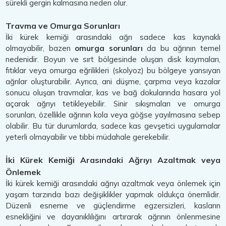
sürekli gergin kalmasına neden olur.
Travma ve Omurga Sorunları
İki kürek kemiği arasındaki ağrı sadece kas kaynaklı
olmayabilir, bazen
omurga sorunları
da bu ağrının temel
nedenidir. Boyun ve sırt bölgesinde oluşan disk kaymaları,
fıtıklar veya omurga eğrilikleri (skolyoz) bu bölgeye yansıyan
ağrılar oluşturabilir. Ayrıca, ani düşme, çarpma veya kazalar
sonucu oluşan travmalar, kas ve bağ dokularında hasara yol
açarak ağrıyı tetikleyebilir. Sinir sıkışmaları ve omurga
sorunları, özellikle ağrının kola veya göğse yayılmasına sebep
olabilir. Bu tür durumlarda, sadece kas gevşetici uygulamalar
yeterli olmayabilir ve tıbbi müdahale gerekebilir.
İki Kürek Kemiği Arasındaki Ağrıyı Azaltmak veya
Önlemek
İki kürek kemiği arasındaki ağrıyı azaltmak veya önlemek için
yaşam tarzında bazı değişiklikler yapmak oldukça önemlidir.
Düzenli esneme ve güçlendirme egzersizleri, kasların
esnekliğini ve dayanıklılığını artırarak ağrının önlenmesine