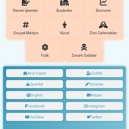
Resmi İşlemler
İbadetler
Ekonomi
Sosyal Medya
Vücut
Dini Gelenekler
Fizik
Zararlı Gıdalar
Ana Sayfa
Gizlilik
Uyarılar
Yazarlar
English
İletişim
Facebook
Instagram
YouTube
Twitter