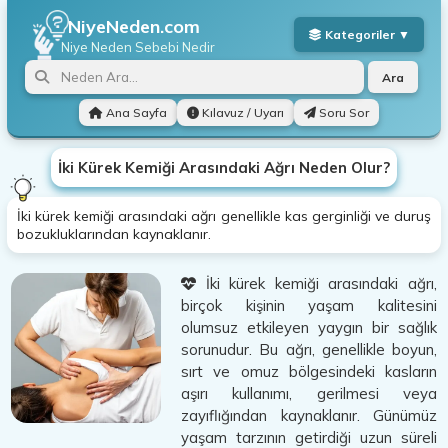
NiyeNeden.com
Niye Neden
Sebebi Nedir
Ara
Ana Sayfa
Kılavuz / Uyarı
Soru Sor
İki Kürek Kemiği Arasındaki Ağrı Neden Olur?
İki kürek kemiği arasındaki ağrı genellikle kas gerginliği ve duruş
bozukluklarından kaynaklanır.
İki kürek kemiği arasındaki ağrı,
birçok kişinin yaşam kalitesini
olumsuz etkileyen yaygın bir sağlık
sorunudur. Bu ağrı, genellikle boyun,
sırt ve omuz bölgesindeki kasların
aşırı kullanımı, gerilmesi veya
zayıflığından kaynaklanır. Günümüz
yaşam tarzının getirdiği uzun süreli