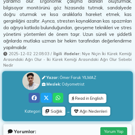
yardımcı olur. Ergonomik çalışma alanları oluşturmak,
bilgisayar monitörünü göz hizasında tutmak, sandalyede
doğru oturmak ve kısa aralıklarla hareket etmek, kas
gerginliğini azaltır. Ayrıca, stresten kaynaklanan kas spazmları
da ağrıya katkıda bulunduğundan, gevşeme teknikleri ve stres
yönetimi yöntemleri de önem taşır. Uzun süreli ve şiddetli
ağrılarda mutlaka uzman bir hekim tarafından değerlendirme
yapılmalıdır.
2025-12-02 22:08:03
/
İlgili ifadeler:
Niye Niçin İki Kürek Kemiği
Arasındaki Ağrı Olur
-
İki Kürek Kemiği Arasındaki Ağrı Olur Sebebi
Nedir
Yazar:
Ömer Faruk YILMAZ
Meslek:
Odyometrist
Read in English
Sağlık
Ağrı Nedenleri
Kategori:
→
Yorumlar:
Yorum Yap