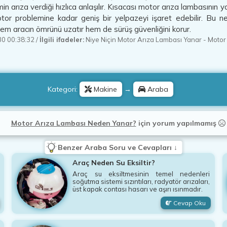
in arıza verdiği hızlıca anlaşılır. Kısacası motor arıza lambasının
otor problemine kadar geniş bir yelpazeyi işaret edebilir. Bu
em aracın ömrünü uzatır hem de sürüş güvenliğini korur.
0 00:38:32
/
İlgili ifadeler:
Niye Niçin Motor Arıza Lambası Yanar
-
Motor
Kategori:
Makine
→
Araba
Motor Arıza Lambası Neden Yanar?
için
yorum yapılmamış
Benzer Araba Soru ve Cevapları ↓
Araç Neden Su Eksiltir?
Araç su eksiltmesinin temel nedenleri
soğutma sistemi sızıntıları, radyatör arızaları,
üst kapak contası hasarı ve aşırı ısınmadır.
Cevap Oku