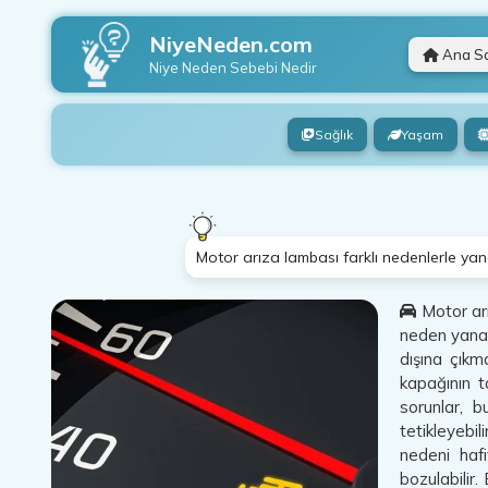
NiyeNeden.com
Ana S
Niye Neden
Sebebi Nedir
Sağlık
Yaşam
Motor arıza lambası farklı nedenlerle yanab
Motor arı
neden yanar?
dışına çıkm
kapağının t
sorunlar, b
tetikleyebi
nedeni hafi
bozulabilir