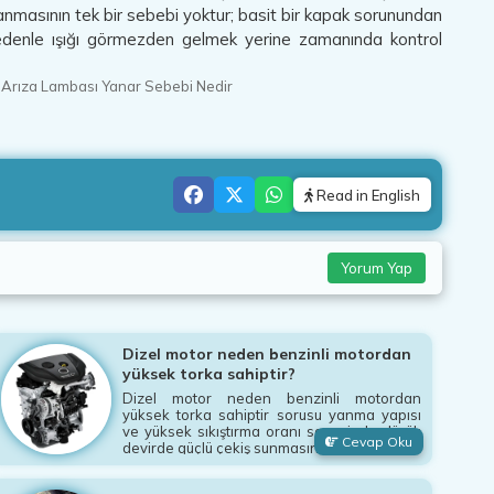
 yanmasının tek bir sebebi yoktur; basit bir kapak sorunundan
 nedenle ışığı görmezden gelmek yerine zamanında kontrol
 Arıza Lambası Yanar Sebebi Nedir
Read in English
Yorum Yap
Dizel motor neden benzinli motordan
yüksek torka sahiptir?
Dizel motor neden benzinli motordan
yüksek torka sahiptir sorusu yanma yapısı
ve yüksek sıkıştırma oranı sayesinde düşük
Cevap Oku
devirde güçlü çekiş sunmasını açıklar.