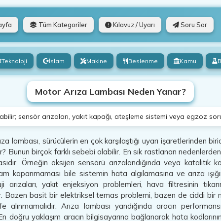
ayfa
Tüm Kategoriler
Kılavuz / Uyarı
Soru Sor
Teknoloji
İslam
Makine
Beslenme
Kamu
B
Motor Arıza Lambası Neden Yanar?
ilir; sensör arızaları, yakıt kapağı, ateşleme sistemi veya egzoz sorunl
za lambası, sürücülerin en çok karşılaştığı uyarı işaretlerinden bi
 Bunun birçok farklı sebebi olabilir. En sık rastlanan nedenlerden
asıdır. Örneğin oksijen sensörü arızalandığında veya katalitik 
am kapanmaması bile sistemin hata algılamasına ve arıza ışığı
uji arızaları, yakıt enjeksiyon problemleri, hava filtresinin 
lir. Bazen basit bir elektriksel temas problemi, bazen de ciddi bi
fe alınmamalıdır. Arıza lambası yandığında aracın performansı 
. En doğru yaklaşım aracın bilgisayarına bağlanarak hata kodların