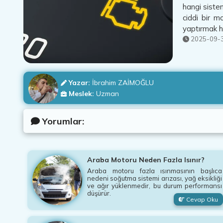
hangi sistem
ciddi bir m
yaptırmak h
2025-09-3
Yazar:
İbrahim ZAİMOĞLU
Meslek:
Uzman
Yorumlar:
Araba Motoru Neden Fazla Isınır?
Araba motoru fazla ısınmasının başlıca
nedeni soğutma sistemi arızası, yağ eksikliği
ve ağır yüklenmedir, bu durum performansı
düşürür.
Cevap Oku