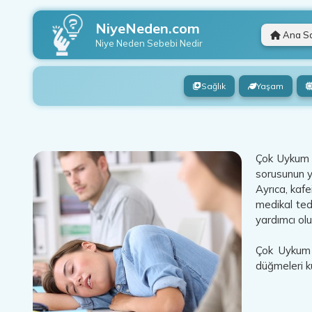
NiyeNeden.com
Ana S
Niye Neden
Sebebi Nedir
Sağlık
Yaşam
Çok Uykum V
sorusunun ya
Ayrıca, kafe
medikal ted
yardımcı olu
Çok Uykum V
düğmeleri ku