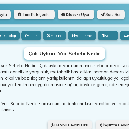
ayfa
Tüm Kategoriler
Kılavuz / Uyarı
Soru Sor
Teknoloji
İslam
Makine
Beslenme
Kamu
B
Çok Uykum Var Sebebi Nedir
ar Sebebi Nedir : Çok uykum var durumunun sebebi nedir sorusu
nıtı genellikle yorgunluk, metabolik hastalıklar, hormon dengesizlikl
in, alkol ve bazı ilaçların yanlış kullanımı da aşırı uykululuğa yol aç
avi yöntemlerinin uygulanmasını sağlar, böylece gün içinde enerji
r.
ar Sebebi Nedir sorusunun nedenlerini kısa yanıtlar ve mantıklı 
llanınız.
Detaylı Cevabı Oku
İngilizce Cevab