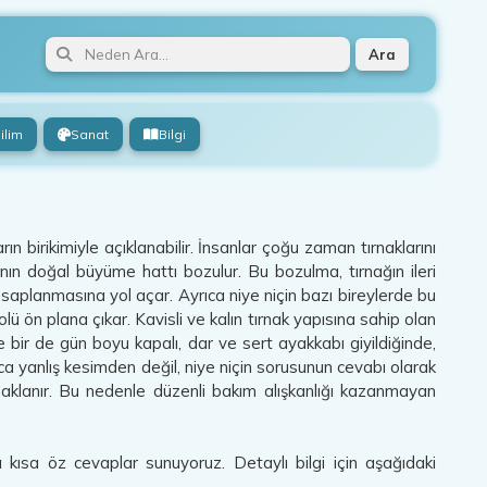
Ara
ilim
Sanat
Bilgi
 birikimiyle açıklanabilir. İnsanlar çoğu zaman tırnaklarını
nın doğal büyüme hattı bozulur. Bu bozulma, tırnağın ileri
planmasına yol açar. Ayrıca niye niçin bazı bireylerde bu
olü ön plana çıkar. Kavisli ve kalın tırnak yapısına sahip olan
e bir de gün boyu kapalı, dar ve sert ayakkabı giyildiğinde,
nızca yanlış kesimden değil, niye niçin sorusunun cevabı olarak
naklanır. Bu nedenle düzenli bakım alışkanlığı kazanmayan
kısa öz cevaplar sunuyoruz. Detaylı bilgi için aşağıdaki