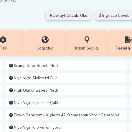
Detaylı Cevabı Oku
İngilizce Cevabı
Fizik
Coğrafya
Kadın Sağlığı
Resmi İş
Kramp Girer Sebebi Nedir
Niye Niçin Sivilce İzi Olur
Pişik Olunur Sebebi Nedir
Niye Niçin Kışın Eller Çatlar
Down Sendromlu Kişilerin 47 Kromozomu Vardır Sebebi Nedir
Niye Niçin Kilo Veremiyorum