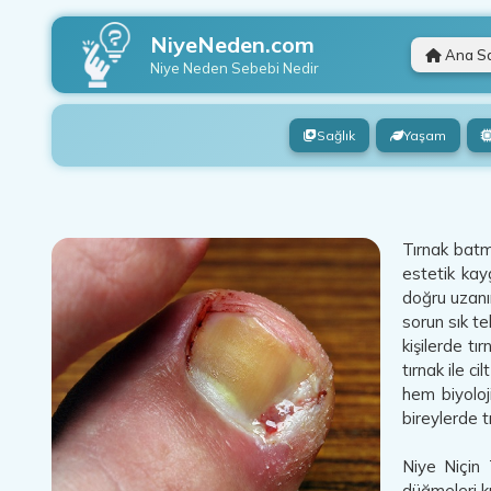
NiyeNeden.com
Ana S
Niye Neden
Sebebi Nedir
Sağlık
Yaşam
Tırnak batma
estetik kay
doğru uzanı
sorun sık te
kişilerde tı
tırnak ile c
hem biyoloj
bireylerde t
Niye Niçin 
düğmeleri ku