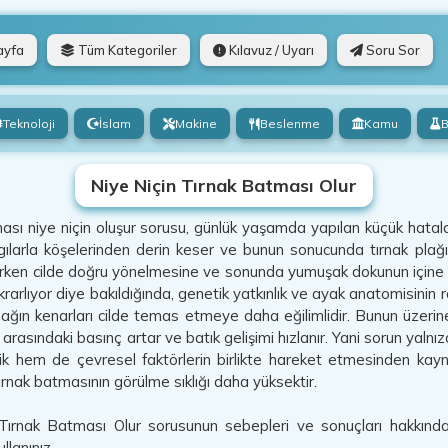
ayfa
Tüm Kategoriler
Kılavuz / Uyarı
Soru Sor
Teknoloji
İslam
Makine
Beslenme
Kamu
B
Niye Niçin Tırnak Batması Olur
sı niye niçin oluşur sorusu, günlük yaşamda yapılan küçük hataların
gılarla köşelerinden derin keser ve bunun sonucunda tırnak plağı
rken cilde doğru yönelmesine ve sonunda yumuşak dokunun içine sa
krarlıyor diye bakıldığında, genetik yatkınlık ve ayak anatomisinin r
rnağın kenarları cilde temas etmeye daha eğilimlidir. Bunun üzerin
ilt arasındaki basınç artar ve batık gelişimi hızlanır. Yani sorun yal
ik hem de çevresel faktörlerin birlikte hareket etmesinden kay
ırnak batmasının görülme sıklığı daha yüksektir.
Tırnak Batması Olur sorusunun sebepleri ve sonuçları hakkında 
llanınız.