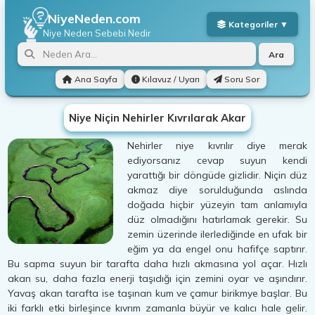
NiyeNeden.com
Niye Neden
Sebebi Nedir
Ara
Ana Sayfa
Kılavuz / Uyarı
Soru Sor
Niye Niçin Nehirler Kıvrılarak Akar
Nehirler niye kıvrılır diye merak
ediyorsanız cevap suyun kendi
yarattığı bir döngüde gizlidir. Niçin düz
akmaz diye sorulduğunda aslında
doğada hiçbir yüzeyin tam anlamıyla
düz olmadığını hatırlamak gerekir. Su
zemin üzerinde ilerlediğinde en ufak bir
eğim ya da engel onu hafifçe saptırır.
Bu sapma suyun bir tarafta daha hızlı akmasına yol açar. Hızlı
akan su, daha fazla enerji taşıdığı için zemini oyar ve aşındırır.
Yavaş akan tarafta ise taşınan kum ve çamur birikmye başlar. Bu
iki farklı etki birleşince kıvrım zamanla büyür ve kalıcı hale gelir.