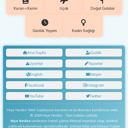
Kuran-ı Kerim
Uçak
Doğal Gıdalar
Günlük Yaşam
Kadın Sağlığı
Ana Sayfa
Gizlilik
Uyarılar
Yazarlar
English
İletişim
Facebook
Instagram
YouTube
Twitter
Niye Neden Web Sayfasının tasarım ve kodlaması kendimize aittir. -
© 2025 Niye Neden - Tüm hakları saklıdır.
Niye Neden
verilerinin hatalı çıkma ihtimali mümkün olup, kontrol
edilerek kullanılması gerekmektedir. Detaylı bilgi için Kılavuz / Uyarı