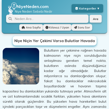
NiyeNeden.com
Niye Neden
Sebebi Nedir
Ara
Ana Sayfa
Kılavuz / Uyarı
Soru Sor
Niye Niçin Yer Çekimi Varsa Bulutlar Havada
Bulutların yer çekimine rağmen havada
kalmasının niye niçin sorulduğunda
anlaşılması gereken temel nokta,
bulutların aslında düşündüğümüz
kadar ağır olmadığıdır. Bulutlar
milyonlarca su damlacığından oluşur;
fakat bu damlacıklar mikroskobik
boyutlardadır ve havanın taşıma
kapasitesi bu damlacıkları yukarıda tutmaya yeter. Atmosferin alt
ve üst katmanlarındaki sıcaklık farkları, yükselen hava akımlarını
sürekli olarak güçlendirir. Bu yükselen hava hareketleri bulut
içindeki parçacıkları taşır ve düşmelerini engeller. Aynı zamanda