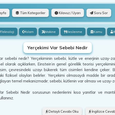
ayfa
Tüm Kategoriler
Kılavuz / Uyarı
Soru Sor
Teknoloji
İslam
Makine
Beslenme
Kamu
B
Yerçekimi Var Sebebi Nedir
ar sebebi nedir? Yerçekiminin sebebi, kütle ve enerjinin uzay-z
 olarak açıklarken, Einstein’ın genel görelilik teorisi yerçekimini
 cisim, çevresindeki uzayı bükerek tüm cisimleri kendine çeker
ki fiziksel olayları belirler. Yerçekimi olmasaydı madde bir ara
ğlayan temel mekanizmadır; sebebi, kütlenin var olması ve uzay-z
ar Sebebi Nedir sorusunun nedenlerini kısa yanıtlar ve mantıklı 
llanınız.
Detaylı Cevabı Oku
İngilizce Cevab