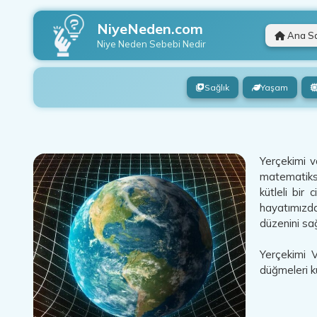
NiyeNeden.com
Ana S
Niye Neden
Sebebi Nedir
Sağlık
Yaşam
Yerçekimi v
matematiksel
kütleli bir
hayatımızda
düzenini sa
Yerçekimi V
düğmeleri ku