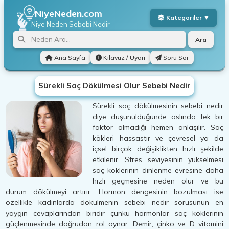
NiyeNeden.com
Niye Neden
Sebebi Nedir
Ara
Ana Sayfa
Kılavuz / Uyarı
Soru Sor
Sürekli Saç Dökülmesi Olur Sebebi Nedir
Sürekli saç dökülmesinin sebebi nedir
diye düşünüldüğünde aslında tek bir
faktör olmadığı hemen anlaşılır. Saç
kökleri hassastır ve çevresel ya da
içsel birçok değişiklikten hızlı şekilde
etkilenir. Stres seviyesinin yükselmesi
saç köklerinin dinlenme evresine daha
hızlı geçmesine neden olur ve bu
durum dökülmeyi artırır. Hormon dengesinin bozulması ise
özellikle kadınlarda dökülmenin sebebi nedir sorusunun en
yaygın cevaplarından biridir çünkü hormonlar saç köklerinin
güçlenmesinde doğrudan rol oynar. Demir, çinko ve D vitamini