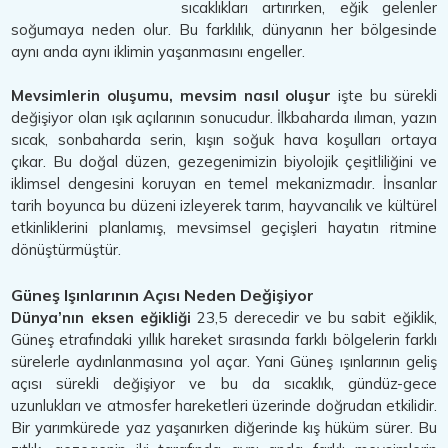
sıcaklıkları artırırken, eğik gelenler
soğumaya neden olur. Bu farklılık, dünyanın her bölgesinde
aynı anda aynı iklimin yaşanmasını engeller.
Mevsimlerin oluşumu, mevsim nasıl oluşur
işte bu sürekli
değişiyor olan ışık açılarının sonucudur. İlkbaharda ılıman, yazın
sıcak, sonbaharda serin, kışın soğuk hava koşulları ortaya
çıkar. Bu doğal düzen, gezegenimizin biyolojik çeşitliliğini ve
iklimsel dengesini koruyan en temel mekanizmadır. İnsanlar
tarih boyunca bu düzeni izleyerek tarım, hayvancılık ve kültürel
etkinliklerini planlamış, mevsimsel geçişleri hayatın ritmine
dönüştürmüştür.
Güneş Işınlarının Açısı Neden Değişiyor
Dünya’nın eksen eğikliği
23,5 derecedir ve bu sabit eğiklik,
Güneş etrafındaki yıllık hareket sırasında farklı bölgelerin farklı
sürelerle aydınlanmasına yol açar. Yani Güneş ışınlarının geliş
açısı sürekli değişiyor ve bu da sıcaklık, gündüz-gece
uzunlukları ve atmosfer hareketleri üzerinde doğrudan etkilidir.
Bir yarımkürede yaz yaşanırken diğerinde kış hüküm sürer. Bu