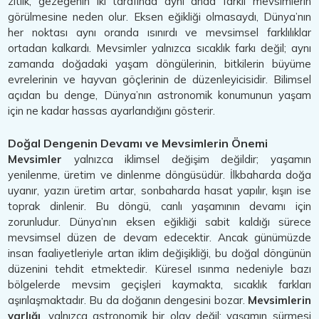
zıtlık, gezegenin iki tarafında aynı anda farklı mevsimlerin
görülmesine neden olur. Eksen eğikliği olmasaydı, Dünya’nın
her noktası aynı oranda ısınırdı ve mevsimsel farklılıklar
ortadan kalkardı. Mevsimler yalnızca sıcaklık farkı değil; aynı
zamanda doğadaki yaşam döngülerinin, bitkilerin büyüme
evrelerinin ve hayvan göçlerinin de düzenleyicisidir. Bilimsel
açıdan bu denge, Dünya’nın astronomik konumunun yaşam
için ne kadar hassas ayarlandığını gösterir.
Doğal Dengenin Devamı ve Mevsimlerin Önemi
Mevsimler
yalnızca iklimsel değişim değildir; yaşamın
yenilenme, üretim ve dinlenme döngüsüdür. İlkbaharda doğa
uyanır, yazın üretim artar, sonbaharda hasat yapılır, kışın ise
toprak dinlenir. Bu döngü, canlı yaşamının devamı için
zorunludur. Dünya’nın eksen eğikliği sabit kaldığı sürece
mevsimsel düzen de devam edecektir. Ancak günümüzde
insan faaliyetleriyle artan iklim değişikliği, bu doğal döngünün
düzenini tehdit etmektedir. Küresel ısınma nedeniyle bazı
bölgelerde mevsim geçişleri kaymakta, sıcaklık farkları
aşırılaşmaktadır. Bu da doğanın dengesini bozar.
Mevsimlerin
varlığı
, yalnızca astronomik bir olay değil; yaşamın sürmesi