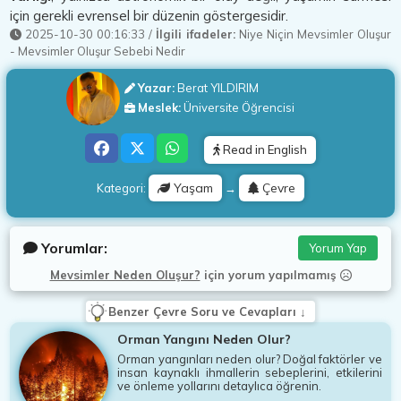
için gerekli evrensel bir düzenin göstergesidir.
2025-10-30 00:16:33
/
İlgili ifadeler:
Niye Niçin Mevsimler Oluşur
-
Mevsimler Oluşur Sebebi Nedir
Yazar:
Berat YILDIRIM
Meslek:
Üniversite Öğrencisi
Read in English
Yaşam
Çevre
Kategori:
→
Yorumlar:
Yorum Yap
Mevsimler Neden Oluşur?
için
yorum yapılmamış
Benzer Çevre Soru ve Cevapları ↓
Orman Yangını Neden Olur?
Orman yangınları neden olur? Doğal faktörler ve
insan kaynaklı ihmallerin sebeplerini, etkilerini
ve önleme yollarını detaylıca öğrenin.