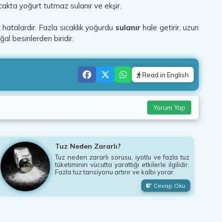
ıcakta yoğurt tutmaz sulanır ve ekşir.
atalardır. Fazla sıcaklık yoğurdu
sulanır
hale getirir, uzun
l besinlerden biridir.
Read in English
Yorum Yap
Tuz Neden Zararlı?
Tuz neden zararlı sorusu, iyotlu ve fazla tuz
tüketiminin vücutta yarattığı etkilerle ilgilidir.
Fazla tuz tansiyonu artırır ve kalbi yorar.
Cevap Oku