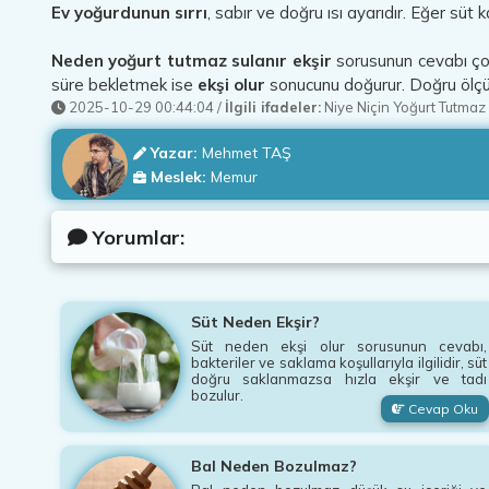
Ev yoğurdunun sırrı
, sabır ve doğru ısı ayarıdır. Eğer süt
Neden yoğurt tutmaz sulanır ekşir
sorusunun cevabı çoğ
süre bekletmek ise
ekşi olur
sonucunu doğurur. Doğru ölçü 
2025-10-29 00:44:04
/
İlgili ifadeler:
Niye Niçin Yoğurt Tutmaz
Yazar:
Mehmet TAŞ
Meslek:
Memur
Yorumlar:
Süt Neden Ekşir?
Süt neden ekşi olur sorusunun cevabı,
bakteriler ve saklama koşullarıyla ilgilidir, süt
doğru saklanmazsa hızla ekşir ve tadı
bozulur.
Cevap Oku
Bal Neden Bozulmaz?