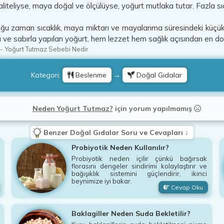
 kaliteliyse, maya doğal ve ölçülüyse, yoğurt mutlaka tutar. Fazla s
u zaman sıcaklık, maya miktarı ve mayalanma süresindeki küçük h
ve sabırla yapılan yoğurt, hem lezzet hem sağlık açısından en doğa
-
Yoğurt Tutmaz Sebebi Nedir
Kategori:
Beslenme
→
Doğal Gıdalar
Neden Yoğurt Tutmaz?
için
yorum yapılmamış
Benzer Doğal Gıdalar Soru ve Cevapları ↓
Probiyotik Neden Kullanılır?
Probiyotik neden içilir çünkü bağırsak
florasını dengeler sindirimi kolaylaştırır ve
bağışıklık sistemini güçlendirir, ikinci
beynimize iyi bakar.
Cevap Oku
Baklagiller Neden Suda Bekletilir?