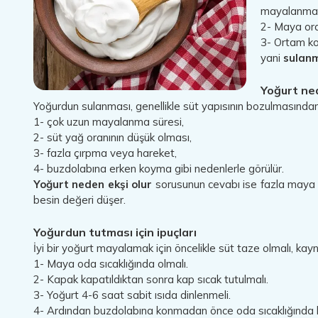
mayalanma 
2- Maya oran
3- Ortam koş
yani
sulan
Yoğurt ned
Yoğurdun sulanması, genellikle süt yapısının bozulmasında
1- çok uzun mayalanma süresi,
2- süt yağ oranının düşük olması,
3- fazla çırpma veya hareket,
4- buzdolabına erken koyma gibi nedenlerle görülür.
Yoğurt neden ekşi olur
sorusunun cevabı ise fazla maya ve 
besin değeri düşer.
Yoğurdun tutması için ipuçları
İyi bir yoğurt mayalamak için öncelikle süt taze olmalı, kayna
1- Maya oda sıcaklığında olmalı.
2- Kapak kapatıldıktan sonra kap sıcak tutulmalı.
3- Yoğurt 4-6 saat sabit ısıda dinlenmeli.
4- Ardından buzdolabına konmadan önce oda sıcaklığında bi