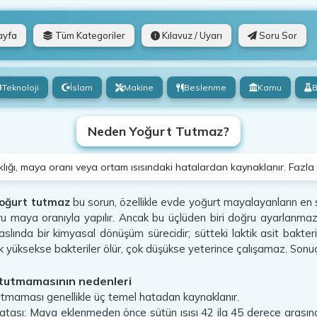
ayfa
Tüm Kategoriler
Kılavuz / Uyarı
Soru Sor
Teknoloji
İslam
Makine
Beslenme
Kamu
B
Neden Yoğurt Tutmaz?
lığı, maya oranı veya ortam ısısındaki hatalardan kaynaklanır. Fazla s
oğurt tutmaz
bu sorun, özellikle evde yoğurt mayalayanların en sık 
u maya oranıyla yapılır. Ancak bu üçlüden biri doğru ayarlanma
lında bir kimyasal dönüşüm sürecidir; sütteki laktik asit bakteril
ok yüksekse bakteriler ölür, çok düşükse yeterince çalışamaz. Sonu
tutmamasının nedenleri
tmaması genellikle üç temel hatadan kaynaklanır.
 hatası: Maya eklenmeden önce sütün ısısı 42 ila 45 derece arasınd