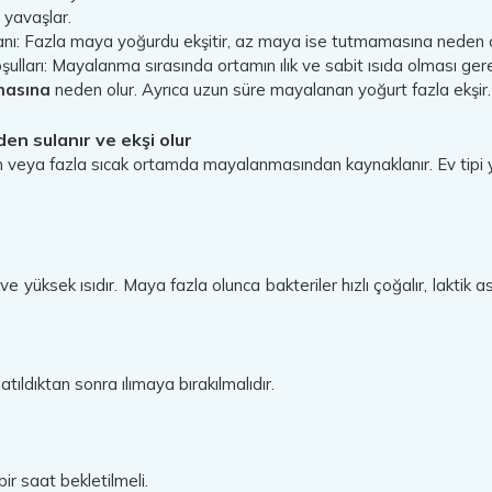
yavaşlar.
ı: Fazla maya yoğurdu ekşitir, az maya ise tutmamasına neden olur. 
ulları: Mayalanma sırasında ortamın ılık ve sabit ısıda olması gere
masına
neden olur. Ayrıca uzun süre mayalanan yoğurt fazla ekşi
en sulanır ve ekşi olur
n veya fazla sıcak ortamda mayalanmasından kaynaklanır. Ev tipi 
yüksek ısıdır. Maya fazla olunca bakteriler hızlı çoğalır, laktik asi
tıldıktan sonra ılımaya bırakılmalıdır.
r saat bekletilmeli.