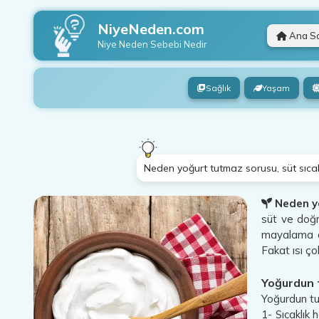
NiyeNeden.com
Ana S
Niye Neden
Sebebi Nedir
Sağlık
Yaşam
Neden yoğurt tutmaz sorusu, süt sıcak
Neden y
süt ve doğr
mayalama as
Fakat ısı ç
Yoğurdun 
Yoğurdun tu
1- Sıcaklık