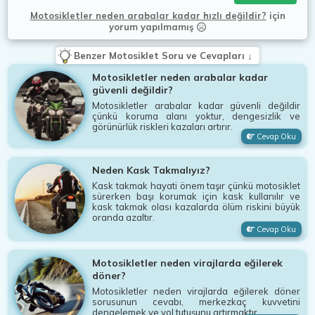
Motosikletler neden arabalar kadar hızlı değildir?
için
yorum yapılmamış
Benzer Motosiklet Soru ve Cevapları ↓
Motosikletler neden arabalar kadar
güvenli değildir?
Motosikletler arabalar kadar güvenli değildir
çünkü koruma alanı yoktur, dengesizlik ve
görünürlük riskleri kazaları artırır.
Cevap Oku
Neden Kask Takmalıyız?
Kask takmak hayati önem taşır çünkü motosiklet
sürerken başı korumak için kask kullanılır ve
kask takmak olası kazalarda ölüm riskini büyük
oranda azaltır.
Cevap Oku
Motosikletler neden virajlarda eğilerek
döner?
Motosikletler neden virajlarda eğilerek döner
sorusunun cevabı, merkezkaç kuvvetini
dengelemek ve yol tutuşunu artırmaktır.