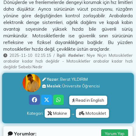
Dönüşlerde ve frenlemelerde dengeyi korumak için hız limitleri
daha düşüktür. Ayrıca sürücünün vücut pozisyonu, rüzgârın
yönüne göre değiştiğinden kontrol zorlaşabilir. Arabalarda
elektronik denge sistemleri, ağırlık dağılımı ve kapalı kabin
avantajı sayesinde yüksek hızda bile güvenli sürüş
mümkündür. Motosikletlerde ise güvenlik sınırı sürücünün
refleksine ve fiziksel dayanıklılığına bağlıdır. Bu yüzden
motosikletler hızda değil, çeviklikte üstün araçlardır.
2025-11-10 02:15:15
/
İlgili ifadeler:
Niye Niçin Motosikletler
arabalar kadar hızlı değildir
-
Motosikletler arabalar kadar hızlı
değildir Sebebi Nedir
Yazar:
Berat YILDIRIM
Meslek:
Üniversite Öğrencisi
Read in English
Makine
Motosiklet
Kategori:
→
Yorumlar:
Yorum Yap