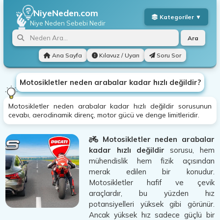
NiyeNeden.com
Niye Neden
Sebebi Nedir
Ara
Ana Sayfa
Kılavuz / Uyarı
Soru Sor
Motosikletler neden arabalar kadar hızlı değildir?
Motosikletler neden arabalar kadar hızlı değildir sorusunun
cevabı, aerodinamik direnç, motor gücü ve denge limitleridir.
Motosikletler neden arabalar
kadar hızlı değildir
sorusu, hem
mühendislik hem fizik açısından
merak edilen bir konudur.
Motosikletler hafif ve çevik
araçlardır, bu yüzden hız
potansiyelleri yüksek gibi görünür.
Ancak yüksek hız sadece güçlü bir