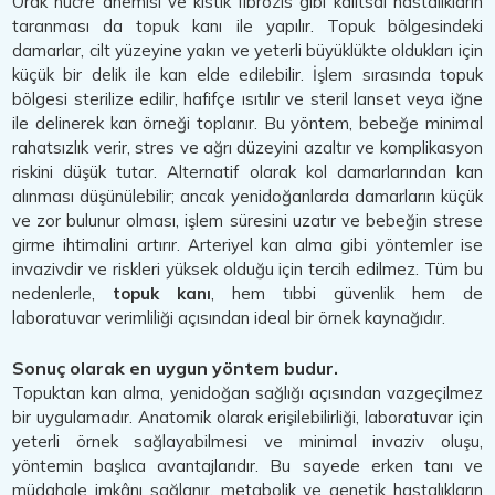
Orak hücre anemisi ve kistik fibrozis gibi kalıtsal hastalıkların
taranması da topuk kanı ile yapılır. Topuk bölgesindeki
damarlar, cilt yüzeyine yakın ve yeterli büyüklükte oldukları için
küçük bir delik ile kan elde edilebilir. İşlem sırasında topuk
bölgesi sterilize edilir, hafifçe ısıtılır ve steril lanset veya iğne
ile delinerek kan örneği toplanır. Bu yöntem, bebeğe minimal
rahatsızlık verir, stres ve ağrı düzeyini azaltır ve komplikasyon
riskini düşük tutar. Alternatif olarak kol damarlarından kan
alınması düşünülebilir; ancak yenidoğanlarda damarların küçük
ve zor bulunur olması, işlem süresini uzatır ve bebeğin strese
girme ihtimalini artırır. Arteriyel kan alma gibi yöntemler ise
invazivdir ve riskleri yüksek olduğu için tercih edilmez. Tüm bu
nedenlerle,
topuk kanı
, hem tıbbi güvenlik hem de
laboratuvar verimliliği açısından ideal bir örnek kaynağıdır.
Sonuç olarak en uygun yöntem budur.
Topuktan kan alma, yenidoğan sağlığı açısından vazgeçilmez
bir uygulamadır. Anatomik olarak erişilebilirliği, laboratuvar için
yeterli örnek sağlayabilmesi ve minimal invaziv oluşu,
yöntemin başlıca avantajlarıdır. Bu sayede erken tanı ve
müdahale imkânı sağlanır, metabolik ve genetik hastalıkların