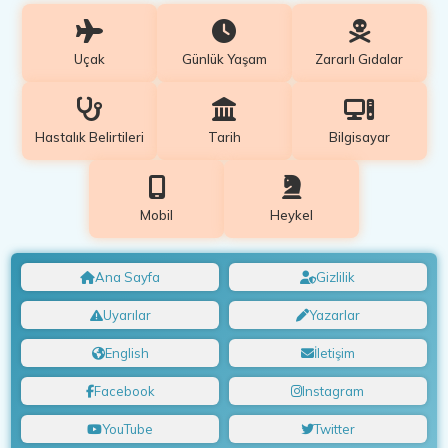
Uçak
Günlük Yaşam
Zararlı Gıdalar
Hastalık Belirtileri
Tarih
Bilgisayar
Mobil
Heykel
Ana Sayfa
Gizlilik
Uyarılar
Yazarlar
English
İletişim
Facebook
Instagram
YouTube
Twitter