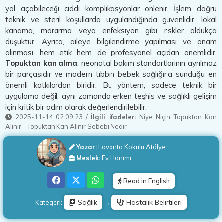
yol açabileceği ciddi komplikasyonlar önlenir. İşlem doğru
teknik ve steril koşullarda uygulandığında güvenlidir, lokal
kanama, morarma veya enfeksiyon gibi riskler oldukça
düşüktür. Ayrıca, aileye bilgilendirme yapılması ve onam
alınması, hem etik hem de profesyonel açıdan önemlidir.
Topuktan kan alma
, neonatal bakım standartlarının ayrılmaz
bir parçasıdır ve modern tıbbın bebek sağlığına sunduğu en
önemli katkılardan biridir. Bu yöntem, sadece teknik bir
uygulama değil, aynı zamanda erken teşhis ve sağlıklı gelişim
için kritik bir adım olarak değerlendirilebilir.
2025-11-14 02:09:23
/
İlgili ifadeler:
Niye Niçin Topuktan Kan
Alınır
-
Topuktan Kan Alınır Sebebi Nedir
Yazar:
Lavanta Kokulu Atölye
Meslek:
Ev Hanımı
Read in English
Sağlık
Hastalık Belirtileri
Kategori:
→