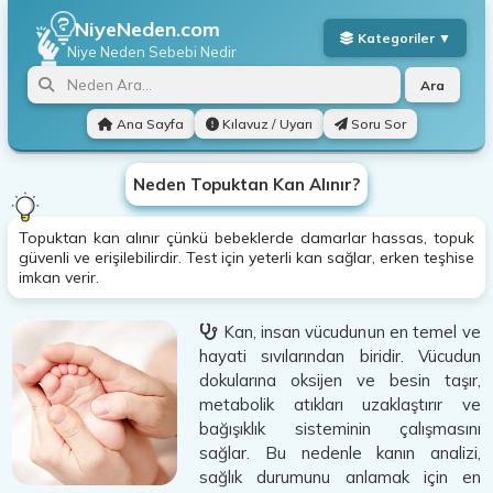
NiyeNeden.com
Niye Neden
Sebebi Nedir
Ara
Ana Sayfa
Kılavuz / Uyarı
Soru Sor
Neden Topuktan Kan Alınır?
Topuktan kan alınır çünkü bebeklerde damarlar hassas, topuk
güvenli ve erişilebilirdir. Test için yeterli kan sağlar, erken teşhise
imkan verir.
Kan, insan vücudunun en temel ve
hayati sıvılarından biridir. Vücudun
dokularına oksijen ve besin taşır,
metabolik atıkları uzaklaştırır ve
bağışıklık sisteminin çalışmasını
sağlar. Bu nedenle kanın analizi,
sağlık durumunu anlamak için en