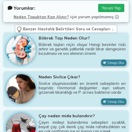
Yorumlar:
Yorum Yap
Neden Topuktan Kan Alınır?
için
yorum yapılmamış
Benzer Hastalık Belirtileri Soru ve Cevapları ↓
Böbrek Taşı Neden Olur?
Böbrek taşları niçin oluşur Hangi besinler riski
artırır ve genetik yatkınlık nedir İdrar dengesinin
bozulması ve sıvı alımının önemi.
Cevap Oku
Neden Sivilce Çıkar?
Sivilce oluşmasındaki en önemli sebeplerin en
başında; Hormonal değişimler, aşırı sebum,
gözenek tıkanıklığı ve P. acnes bakterisi vardır.
Cevap Oku
Çay neden mide bulandırır?
Çayın mideyi bulandırma sebepleri sıcaklık,
bayat çay, çok demli çay, mide rahatsızlıkları ve
en çok rastlanan ise aç karna çay içmek.