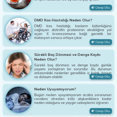
Cevap Oku
DMD Kas Hastalığı Neden Olur?
DMD kas hastalığı, kasların bütünlüğünü
sağlayan distrofin proteininin eksikliğine yol
açan X kromozomuna bağlı genetik bir
mutasyon sonucu ortaya çıkar.
Cevap Oku
Sürekli Baş Dönmesi ve Denge Kaybı
Neden Olur?
Sürekli baş dönmesi ve denge kaybı günlük
yaşamı zorlaştıran bir sorundur. Bu durumun
arkasındaki nedenler genellikle iç kulak, boyun
ve dolaşım olabilir.
Cevap Oku
Neden Uyuyamıyorum?
Bugün neden uyuyamıyorum acaba sorununun
cevabını stresten kötü alışkanlıklara kadar
neden olduğunu ve yaygın sebeplerini öğrenin.
Cevap Oku