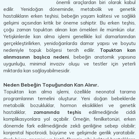
önemli araçlardan biri olarak kabul
edilir. Yenidoğan döneminde, metabolik ve genetik
hastalıkların erken teşhisi, bebeğin yaşam kalitesi ve sağlıklı
gelişimi açısından kritik bir öneme sahiptir. Bu erken teşhis,
çoğu zaman topuktan alınan kan örnekleri ile mümkün olur.
Yetişkinlerde kan alma işlemi genellikle kol damarlarından
gerçekleştirilirken, yenidoğanlarda damar yapısı ve boyutu
nedeniyle topuk bölgesi tercih edilir.
Topuktan kan
alınmasının başlıca nedeni
, bebeğin anatomik yapısına
uygunluğu, minimal invaziv oluşu ve testler için yeterli
miktarda kan sağlayabilmesidir.
Neden Bebeğin Topuğundan Kan Alınır.
Topuktan kan alma işlemi, özellikle neonatal tarama
programlarının temelini oluşturur. Yeni doğan bebeklerde
metabolik bozukluklar, hormon eksiklikleri ve genetik
hastalıklar,
zamanında teşhis
edilmediğinde ciddi
komplikasyonlara yol açabilir. Örneğin, fenilketonüri, erken
dönemde fark edilmediğinde zekâ geriliğine sebep olabilir;
konjenital hipotiroidi, büyüme ve gelişimde gerilik yaratabilir.