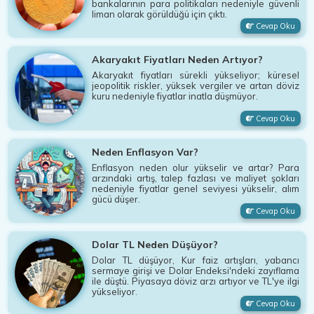
bankalarının para politikaları nedeniyle güvenli
liman olarak görüldüğü için çıktı.
Cevap Oku
Akaryakıt Fiyatları Neden Artıyor?
Akaryakıt fiyatları sürekli yükseliyor; küresel
jeopolitik riskler, yüksek vergiler ve artan döviz
kuru nedeniyle fiyatlar inatla düşmüyor.
Cevap Oku
Neden Enflasyon Var?
Enflasyon neden olur yükselir ve artar? Para
arzındaki artış, talep fazlası ve maliyet şokları
nedeniyle fiyatlar genel seviyesi yükselir, alım
gücü düşer.
Cevap Oku
Dolar TL Neden Düşüyor?
Dolar TL düşüyor, Kur faiz artışları, yabancı
sermaye girişi ve Dolar Endeksi'ndeki zayıflama
ile düştü. Piyasaya döviz arzı artıyor ve TL'ye ilgi
yükseliyor.
Cevap Oku