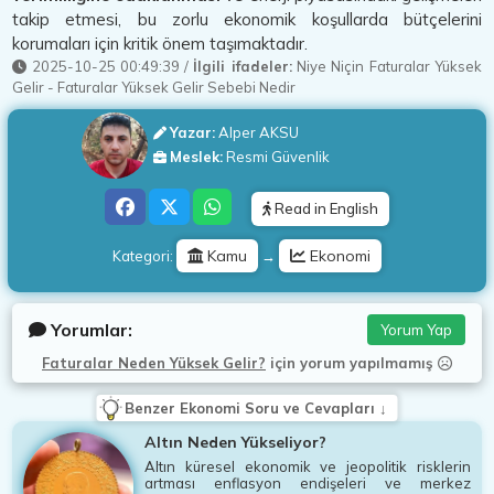
takip etmesi, bu zorlu ekonomik koşullarda bütçelerini
korumaları için kritik önem taşımaktadır.
2025-10-25 00:49:39
/
İlgili ifadeler:
Niye Niçin Faturalar Yüksek
Gelir
-
Faturalar Yüksek Gelir Sebebi Nedir
Yazar:
Alper AKSU
Meslek:
Resmi Güvenlik
Read in English
Kamu
Ekonomi
Kategori:
→
Yorumlar:
Yorum Yap
Faturalar Neden Yüksek Gelir?
için
yorum yapılmamış
Benzer Ekonomi Soru ve Cevapları ↓
Altın Neden Yükseliyor?
Altın küresel ekonomik ve jeopolitik risklerin
artması enflasyon endişeleri ve merkez