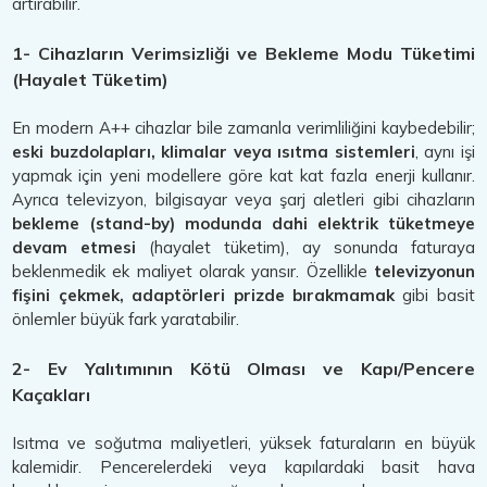
artırabilir.
1- Cihazların Verimsizliği ve Bekleme Modu Tüketimi
(Hayalet Tüketim)
En modern A++ cihazlar bile zamanla verimliliğini kaybedebilir;
eski buzdolapları, klimalar veya ısıtma sistemleri
, aynı işi
yapmak için yeni modellere göre kat kat fazla enerji kullanır.
Ayrıca televizyon, bilgisayar veya şarj aletleri gibi cihazların
bekleme (stand-by) modunda dahi elektrik tüketmeye
devam etmesi
(hayalet tüketim), ay sonunda faturaya
beklenmedik ek maliyet olarak yansır. Özellikle
televizyonun
fişini çekmek, adaptörleri prizde bırakmamak
gibi basit
önlemler büyük fark yaratabilir.
2- Ev Yalıtımının Kötü Olması ve Kapı/Pencere
Kaçakları
Isıtma ve soğutma maliyetleri, yüksek faturaların en büyük
kalemidir. Pencerelerdeki veya kapılardaki basit hava