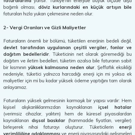
faturalarına
yansır. Türkiye'nin enerjide büyük ölçüde dışa
bağımlı olması,
döviz kurlarındaki en küçük artışın bile
faturaları hızla yukarı çekmesine neden olur.
2- Vergi Oranları ve Gizli Maliyetler
Faturaların önemli bir bölümü, tüketilen enerjinin bedeli değil,
devlet tarafından uygulanan çeşitli vergiler, fonlar ve
dağıtım bedelleridir
. Tüketicinin net olarak göremediği bu
dağıtım ve iletim bedelleri, tüketim azalsa bile faturanın sabit
bir kısmının
yüksek kalmasına neden olur
. Şeffaflık eksikliği
nedeniyle, tüketici yalnızca harcadığı enerji için mi yoksa ek
maliyetler için mi bu kadar yüksek ödeme yaptığını tam olarak
anlayamaz.
Faturaların yüksek gelmesinin karmaşık bir yapısı vardır: Hem
kişisel alışkanlıklarımızdan kaynaklanan
içsel hatalar
(verimsiz cihazlar, yalıtım) hem de küresel piyasalardan
kaynaklanan
dışsal baskılar
(hammadde fiyatları, vergiler)
birleşerek nihai faturayı oluşturur. Tüketicilerin
enerji
verimliliğine odaklanması
ve enerji piyasasındaki gelişmeleri