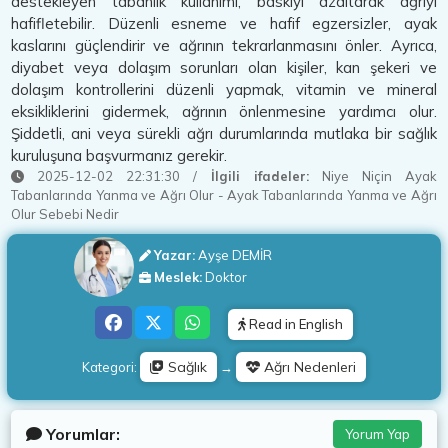
destekleyen tabanlık kullanımı, baskıyı azaltarak ağrıyı
hafifletebilir. Düzenli esneme ve hafif egzersizler, ayak
kaslarını güçlendirir ve ağrının tekrarlanmasını önler. Ayrıca,
diyabet veya dolaşım sorunları olan kişiler, kan şekeri ve
dolaşım kontrollerini düzenli yapmak, vitamin ve mineral
eksikliklerini gidermek, ağrının önlenmesine yardımcı olur.
Şiddetli, ani veya sürekli ağrı durumlarında mutlaka bir sağlık
kuruluşuna başvurmanız gerekir.
2025-12-02 22:31:30
/
İlgili ifadeler:
Niye Niçin Ayak
Tabanlarında Yanma ve Ağrı Olur
-
Ayak Tabanlarında Yanma ve Ağrı
Olur Sebebi Nedir
Yazar:
Ayşe DEMİR
Meslek:
Doktor
Read in English
Sağlık
Ağrı Nedenleri
Kategori:
→
Yorumlar:
Yorum Yap