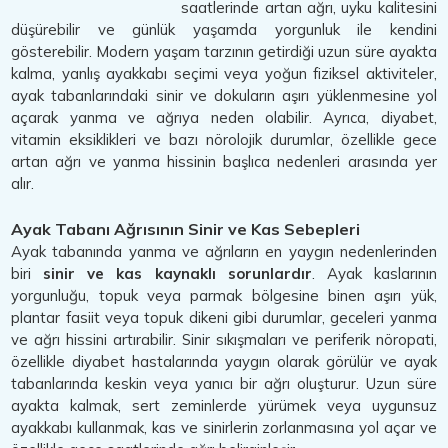
saatlerinde artan ağrı, uyku kalitesini
düşürebilir ve günlük yaşamda yorgunluk ile kendini
gösterebilir. Modern yaşam tarzının getirdiği uzun süre ayakta
kalma, yanlış ayakkabı seçimi veya yoğun fiziksel aktiviteler,
ayak tabanlarındaki sinir ve dokuların aşırı yüklenmesine yol
açarak yanma ve ağrıya neden olabilir. Ayrıca, diyabet,
vitamin eksiklikleri ve bazı nörolojik durumlar, özellikle gece
artan ağrı ve yanma hissinin başlıca nedenleri arasında yer
alır.
Ayak Tabanı Ağrısının Sinir ve Kas Sebepleri
Ayak tabanında yanma ve ağrıların en yaygın nedenlerinden
biri
sinir ve kas kaynaklı sorunlardır
. Ayak kaslarının
yorgunluğu, topuk veya parmak bölgesine binen aşırı yük,
plantar fasiit veya topuk dikeni gibi durumlar, geceleri yanma
ve ağrı hissini artırabilir. Sinir sıkışmaları ve periferik nöropati,
özellikle diyabet hastalarında yaygın olarak görülür ve ayak
tabanlarında keskin veya yanıcı bir ağrı oluşturur. Uzun süre
ayakta kalmak, sert zeminlerde yürümek veya uygunsuz
ayakkabı kullanmak, kas ve sinirlerin zorlanmasına yol açar ve