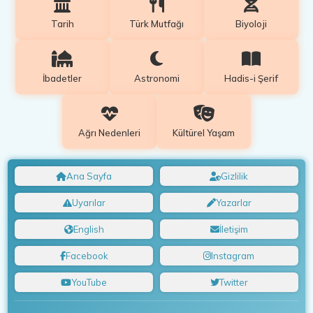
Tarih
Türk Mutfağı
Biyoloji
İbadetler
Astronomi
Hadis-i Şerif
Ağrı Nedenleri
Kültürel Yaşam
Ana Sayfa
Gizlilik
Uyarılar
Yazarlar
English
İletişim
Facebook
Instagram
YouTube
Twitter